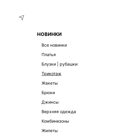
Меню
Каталог
НОВИНКИ
ГЛАВНАЯ
ОДЕЖДА
ДЕНИМ
ДЖИНСЫ
SKINNY
все новинки
ЖЕНСКИЕ ДЖИНСЫ
платья
блузки | рубашки
трикотаж
жакеты
брюки
джинсы
верхняя одежда
комбинезоны
жилеты