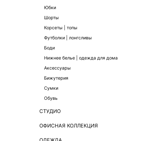
юбки
шорты
корсеты | топы
футболки | лонгсливы
боди
ДЖИНСЫ SKINNY
ДЖИНСЫ
нижнее белье | одежда для дома
4 999 ₽
4 999 
аксессуары
бижутерия
сумки
обувь
СТУДИО
КАТАЛОГ
КОМПАНИЯ
ОФИСНАЯ КОЛЛЕКЦИЯ
НОВИНКИ
О Melon Fa
ОДЕЖДА
СТУДИО
Франчайзин