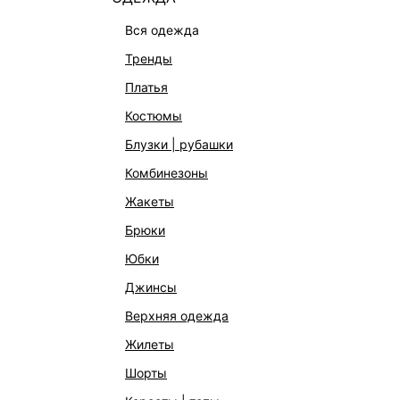
ОФИСНАЯ КОЛЛЕКЦИЯ
Новости и 
вся одежда
ОДЕЖДА
Магазины
тренды
ЭКСКЛЮЗИВНО ОНЛАЙН
Работа в 
платья
ОБУВЬ
костюмы
СУМКИ
блузки | рубашки
АКСЕССУАРЫ | УКРАШЕНИЯ
комбинезоны
ФИНАЛЬНАЯ РАСПРОДАЖА
жакеты
ПОДАРОЧНЫЕ СЕРТИФИКАТЫ
брюки
BEAUTY
юбки
БАЛЬЗАМЫ-ТИНТЫ
джинсы
АРОМАТЫ
верхняя одежда
ЛИМИТИРОВАННЫЕ КОЛЛЕКЦИИ
жилеты
КАПСУЛЬНЫЙ ГАРДЕРОБ
шорты
БОХО-ШИК