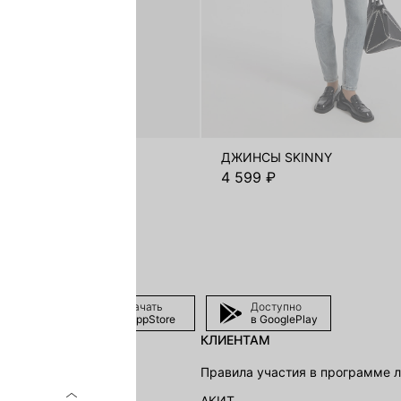
 SKINNY
ДЖИНСЫ SKINNY
₽
4 599 ₽
Скачать
Доступно
в AppStore
в GooglePlay
КЛИЕНТАМ
shion Group
Правила участия в программе 
г
АКИТ