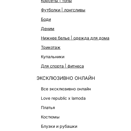
корсеты | топы
футболки | лонгсливы
боди
деним
нижнее белье | одежда для дома
трикотаж
купальники
для спорта | фитнеса
ЭКСКЛЮЗИВНО ОНЛАЙН
СВИТЕР С ШЕРСТЬЮ
СВИТЕР
все эксклюзивно онлайн
1 599 ₽
5 999 ₽
-73%
5 999 ₽
love republic x lamoda
ШЕРСТЬ
платья
костюмы
блузки и рубашки