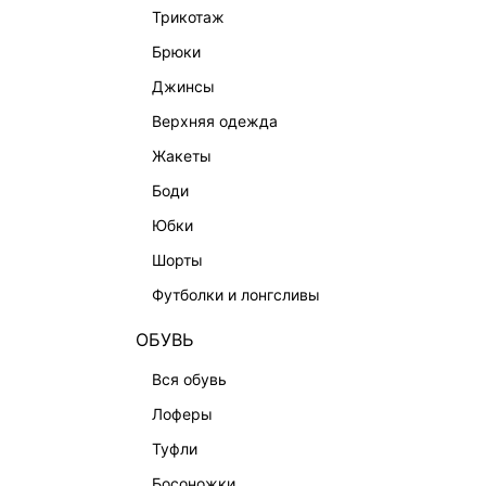
трикотаж
брюки
джинсы
верхняя одежда
жакеты
КАТАЛОГ
КОМПАНИЯ
боди
юбки
НОВИНКИ
О Melon Fa
шорты
СТУДИО
Франчайзин
футболки и лонгсливы
ОФИСНАЯ КОЛЛЕКЦИЯ
Новости и 
ОДЕЖДА
Магазины
ОБУВЬ
ЭКСКЛЮЗИВНО ОНЛАЙН
Работа в 
вся обувь
ОБУВЬ
лоферы
СУМКИ
туфли
АКСЕССУАРЫ | УКРАШЕНИЯ
босоножки