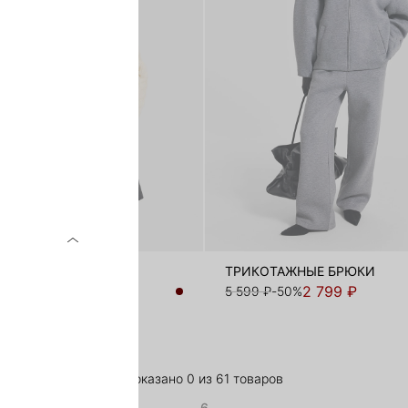
 ИЗ ХЛОПКА
ТРИКОТАЖНЫЕ БРЮКИ
2 999 ₽
2 799 ₽
-50%
5 599 ₽
-50%
Показано 0 из 61 товаров
6