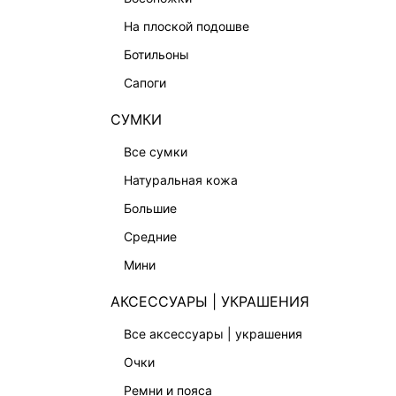
ФИНАЛЬНАЯ РАСПРОДАЖА
на плоской подошве
ПОДАРОЧНЫЕ СЕРТИФИКАТЫ
ботильоны
BEAUTY
сапоги
БАЛЬЗАМЫ-ТИНТЫ
СУМКИ
АРОМАТЫ
все сумки
ЛИМИТИРОВАННЫЕ КОЛЛЕКЦИИ
натуральная кожа
КАПСУЛЬНЫЙ ГАРДЕРОБ
большие
БОХО-ШИК
средние
В ОТТЕНКАХ СЕРОГО
мини
LOVE REPUBLIC MAISON
ДАЙДЖЕСТ
АКСЕССУАРЫ | УКРАШЕНИЯ
LOVE 2.0
все аксессуары | украшения
очки
ремни и пояса