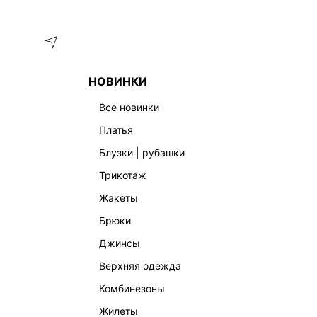
Меню
Каталог
НОВИНКИ
ГЛАВНАЯ
ОДЕЖДА
ТРЕНДЫ
COZY WINTER
все новинки
COZY WINTER
платья
блузки | рубашки
трикотаж
жакеты
брюки
джинсы
верхняя одежда
комбинезоны
жилеты