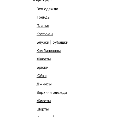
вся одежда
тренды
платья
костюмы
блузки | рубашки
комбинезоны
жакеты
ТРИКОТАЖНАЯ ЮБКА С ШЕРСТЬЮ
ЮБКА И
брюки
1 799 ₽
5 599 ₽
-68%
6 999 ₽
юбки
джинсы
верхняя одежда
жилеты
шорты