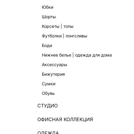
юбки
шорты
корсеты | топы
футболки | лонгсливы
боди
СВИТЕР С ШЕРСТЬЮ И МОХЕРОМ
ДЖИНСЫ
нижнее белье | одежда для дома
2 999 ₽
7 999 ₽
-63%
5 999 ₽
аксессуары
бижутерия
сумки
обувь
СТУДИО
ОФИСНАЯ КОЛЛЕКЦИЯ
ОДЕЖДА