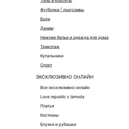
топы и корсеты
футболки | лонгсливы
боди
деним
нижнее белье и одежда для дома
трикотаж
купальники
спорт
ЭКСКЛЮЗИВНО ОНЛАЙН
все эксклюзивно онлайн
ПРИТАЛЕННЫЙ ЖАКЕТ С ВИСКОЗОЙ
ЖАКЕТ
9 999 ₽
10 999 
love republic x lamoda
ЭКСКЛЮЗИВНО ОНЛАЙН
ЭКСКЛЮ
платья
костюмы
блузки и рубашки