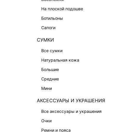
АКСЕССУАРЫ И УКРАШЕНИЯ
на плоской подошве
ФИНАЛЬНАЯ РАСПРОДАЖА
ботильоны
ПОДАРОЧНЫЕ СЕРТИФИКАТЫ
сапоги
BEAUTY
БАЛЬЗАМЫ-ТИНТЫ
СУМКИ
АРОМАТЫ
все сумки
ЛИМИТИРОВАННЫЕ КОЛЛЕКЦИИ
натуральная кожа
КАПСУЛЬНЫЙ ГАРДЕРОБ
большие
БОХО-ШИК
средние
В ОТТЕНКАХ СЕРОГО
мини
LOVE REPUBLIC MAISON
АКСЕССУАРЫ И УКРАШЕНИЯ
ДАЙДЖЕСТ
все аксессуары и украшения
LOVE 2.0
очки
ремни и пояса