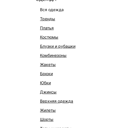
вся одежда
тренды
платья
костюмы
блузки и рубашки
комбинезоны
жакеты
ПРИТАЛЕННЫЙ ЖАКЕТ С ВИСКОЗОЙ
брюки
6 999 ₽
12 999 
7 999 ₽
-13%
ЭКСКЛЮЗИВНО ОНЛАЙН
ЭКСКЛЮ
юбки
джинсы
верхняя одежда
жилеты
шорты