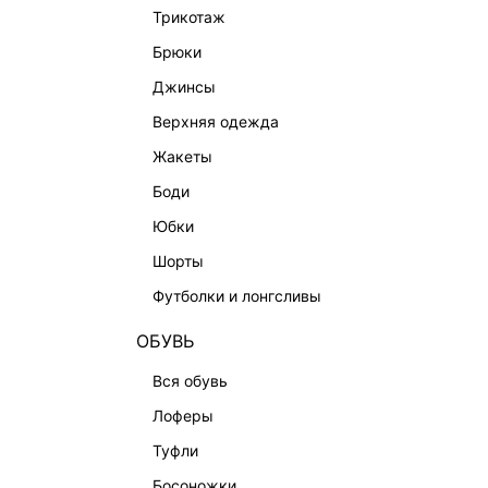
трикотаж
брюки
джинсы
верхняя одежда
жакеты
боди
КАТАЛОГ
КОМПАНИЯ
юбки
НОВИНКИ
О Melon Fa
шорты
СТУДИО
Франчайзин
футболки и лонгсливы
ОФИСНАЯ КОЛЛЕКЦИЯ
Новости и 
ОБУВЬ
ОДЕЖДА
Магазины
вся обувь
ЭКСКЛЮЗИВНО ОНЛАЙН
Работа в 
лоферы
ОБУВЬ
туфли
СУМКИ
босоножки