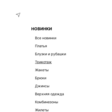
Меню
Каталог
НОВИНКИ
ГЛАВНАЯ
ОДЕЖДА
ЖАКЕТЫ
ЭКСКЛЮЗИВНО ОНЛАЙ
все новинки
ЖАКЕТЫ – ЭКСКЛЮЗИВНО ОНЛАЙН
платья
блузки и рубашки
трикотаж
жакеты
брюки
джинсы
верхняя одежда
комбинезоны
жилеты