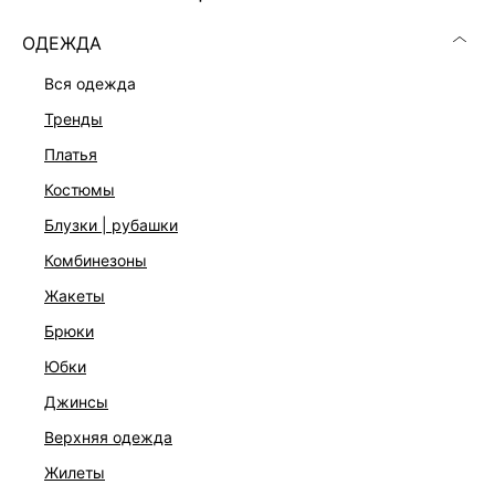
ОДЕЖДА
вся одежда
тренды
платья
костюмы
блузки | рубашки
комбинезоны
жакеты
брюки
юбки
джинсы
верхняя одежда
жилеты