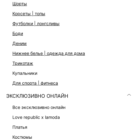
шорты
корсеты | топы
футболки | лонгсливы
боди
деним
нижнее белье | одежда для дома
трикотаж
купальники
для спорта | фитнеса
ЭКСКЛЮЗИВНО ОНЛАЙН
все эксклюзивно онлайн
love republic x lamoda
платья
костюмы