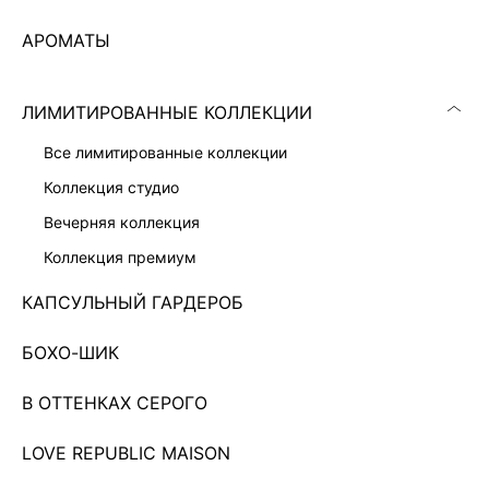
АРОМАТЫ
ЛИМИТИРОВАННЫЕ КОЛЛЕКЦИИ
все лимитированные коллекции
коллекция студио
вечерняя коллекция
коллекция премиум
ПАРФЮМИРОВАННЫЙ МИСТ ДЛЯ ТЕЛА И ВОЛОС WHITE
БАЛЬЗАМ-ТИНТ ДЛЯ 
2 599 ₽
999 ₽
КАПСУЛЬНЫЙ ГАРДЕРОБ
НОВИНКА
БЕСПЛАТНАЯ ДОСТ
БОХО-ШИК
БОЛЬШЕ ТОВАРОВ
В ОТТЕНКАХ СЕРОГО
LOVE REPUBLIC MAISON