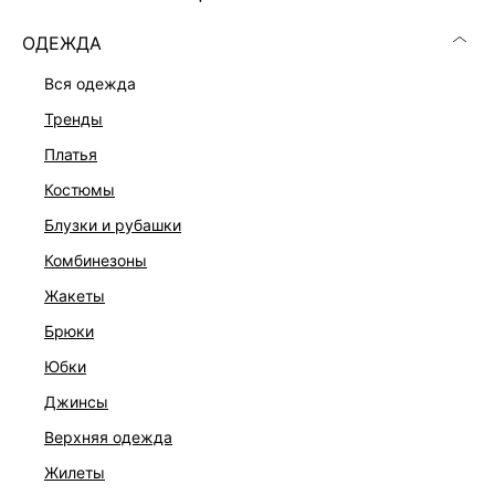
ОДЕЖДА
вся одежда
тренды
платья
костюмы
блузки и рубашки
комбинезоны
жакеты
брюки
СУМКА ИЗ НАТУРАЛЬНОЙ ЗАМШИ
юбки
10 999 ₽
19 999 ₽
-45%
НАТУРАЛЬНАЯ КОЖА
джинсы
верхняя одежда
жилеты