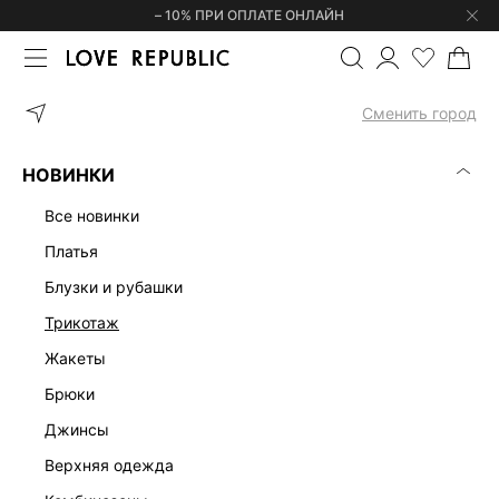
– 10% ПРИ ОПЛАТЕ ОНЛАЙН
ГЛАВНАЯ
СУМКИ
БОЛЬШИЕ
Сменить город
СУМКИ БОЛЬШОГО РАЗМЕРА
(0)
НОВИНКИ
БОЛЬШИЕ
НАТУРАЛЬНАЯ КОЖА
СРЕДНИЕ
МИНИ
все новинки
платья
блузки и рубашки
трикотаж
жакеты
брюки
джинсы
верхняя одежда