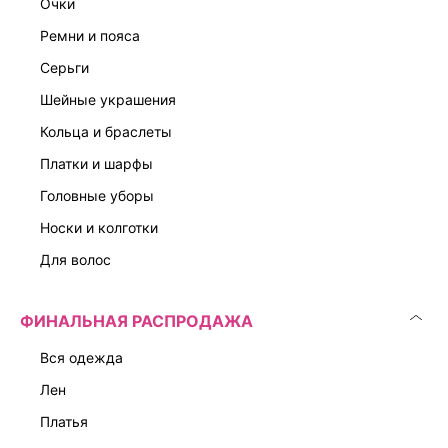
очки
ремни и пояса
серьги
Скачать
Доступно
шейные украшения
в AppStore
в GooglePlay
кольца и браслеты
КАТАЛОГ
платки и шарфы
головные уборы
КОМПАНИЯ
носки и колготки
для волос
КЛИЕНТАМ
ФИНАЛЬНАЯ РАСПРОДАЖА
ЛИЧНЫЙ КАБИНЕТ
вся одежда
лен
платья