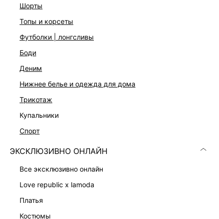
шорты
топы и корсеты
футболки | лонгсливы
боди
деним
нижнее белье и одежда для дома
трикотаж
купальники
СУМКА ИЗ ТЕКСТИЛЯ И ЭКОКОЖИ
СУМКА ИЗ НАТУРАЛЬНОЙ ЗАМШИ
2 999 ₽
10 999 ₽
спорт
5 599 ₽
-46%
16 999 ₽
-35%
НАТУРАЛЬНАЯ КОЖА
ЭКСКЛЮЗИВНО ОНЛАЙН
все эксклюзивно онлайн
love republic x lamoda
платья
костюмы