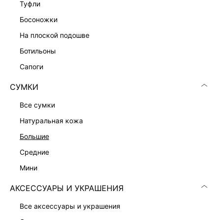
туфли
ПЛЕТЕНАЯ СУМКА ИЗ ХЛОПКА
босоножки
2 999 ₽
5 599 ₽
-46%
на плоской подошве
ботильоны
сапоги
СУМКИ
все сумки
натуральная кожа
большие
средние
мини
АКСЕССУАРЫ И УКРАШЕНИЯ
ПЛЕТЕНАЯ СУМКА ИЗ 100% РАФИИ
все аксессуары и украшения
4 999 ₽
8 999 ₽
-44%