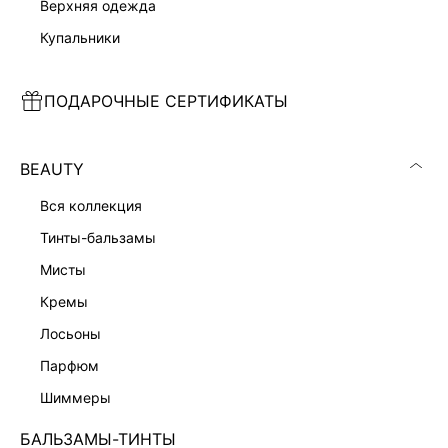
верхняя одежда
купальники
ПОДАРОЧНЫЕ СЕРТИФИКАТЫ
КОМБИНЕЗОН НА БРЕТЕЛЯХ
КОРОТКИЙ КОМБИНЕЗОН С ВИСКОЗОЙ
6 999 ₽
8 999 ₽
BEAUTY
вся коллекция
тинты-бальзамы
мисты
кремы
лосьоны
парфюм
шиммеры
БАЛЬЗАМЫ-ТИНТЫ