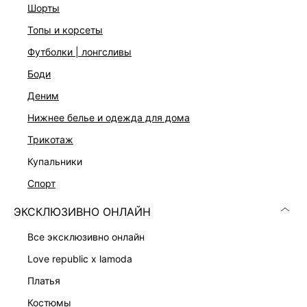
шорты
топы и корсеты
футболки | лонгсливы
боди
деним
нижнее белье и одежда для дома
трикотаж
купальники
КОМБИНЕЗОН С БАСКОЙ И КРУЖЕВОМ
КОМБИНЕЗОН С ВЫРЕЗОМ-ХАЛТЕР
12 999 ₽
11 999 ₽
спорт
КОЛЛЕКЦИЯ СТУДИО
ЭКСКЛЮЗИВНО ОНЛАЙН
все эксклюзивно онлайн
love republic x lamoda
платья
костюмы