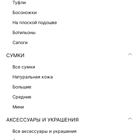
туфли
КОМБИНЕЗОН НА ОДНО ПЛЕЧО
босоножки
7 599 ₽
на плоской подошве
ботильоны
сапоги
СУМКИ
все сумки
натуральная кожа
большие
средние
мини
АКСЕССУАРЫ И УКРАШЕНИЯ
КОМБИНЕЗОН С ВЫРЕЗОМ-ХАЛТЕР
КОМБИНЕЗОН С ОТКРЫТЫМИ ПЛЕЧАМИ
все аксессуары и украшения
9 999 ₽
3 999 ₽
9 999 ₽
-60%
ЭКСКЛЮЗИВНО ОНЛАЙН