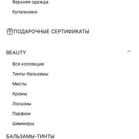
верхняя одежда
купальники
ПОДАРОЧНЫЕ СЕРТИФИКАТЫ
РУБАШКА С ГАЛСТУКОМ
БЛУЗКА ИЗ ТЕНСЕЛЯ С ВЫШИВКОЙ
5 999 ₽
7 999 ₽
BEAUTY
КОЛЛЕКЦИЯ СТУДИО
вся коллекция
тинты-бальзамы
мисты
кремы
лосьоны
парфюм
шиммеры
БАЛЬЗАМЫ-ТИНТЫ