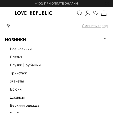
– 10% ПРИ ОПЛАТЕ ОНЛАЙН
ГЛАВНАЯ
ОДЕЖДА
БЛУЗКИ | РУБАШКИ
Сменить город
ЖЕНСКИЕ БЛУЗКИ И РУБАШКИ
(0)
НОВИНКИ
БЛУЗКИ
РУБАШКИ
ВОЛАНЫ, ВЫШИВКА, КРУЖЕВО
КОРОТК
все новинки
платья
блузки | рубашки
трикотаж
жакеты
брюки
джинсы
верхняя одежда