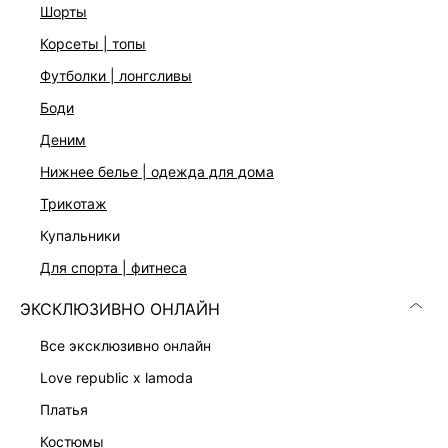
шорты
корсеты | топы
футболки | лонгсливы
боди
деним
нижнее белье | одежда для дома
трикотаж
купальники
ТОП С БАСКОЙ
БЛУЗКА ИЗ ВИСКОЗЫ
для спорта | фитнеса
6 599 ₽
5 999 ₽
ЭКСКЛЮЗИВНО ОНЛАЙН
ЭКСКЛЮЗИВНО ОНЛАЙН
все эксклюзивно онлайн
love republic x lamoda
платья
костюмы