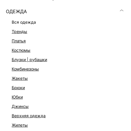
ОДЕЖДА
вся одежда
тренды
платья
костюмы
блузки | рубашки
комбинезоны
жакеты
брюки
БЛУЗКА ИЗ ВИСКОЗЫ
юбки
6 999 ₽
джинсы
ЭКСКЛЮЗИВНО ОНЛАЙН
верхняя одежда
жилеты