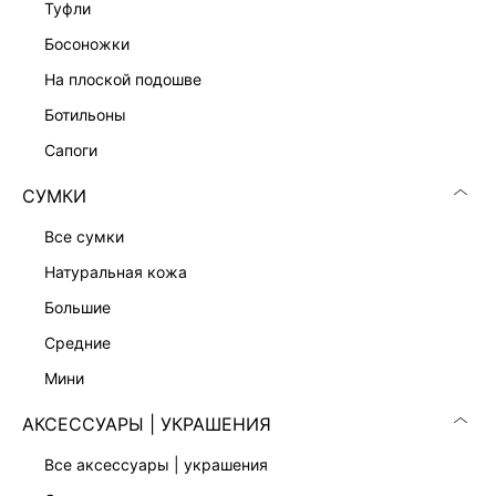
туфли
босоножки
РУБАШКА ИЗ САТИНА
3 999 ₽
на плоской подошве
ботильоны
сапоги
СУМКИ
все сумки
натуральная кожа
большие
средние
мини
АКСЕССУАРЫ | УКРАШЕНИЯ
БЛУЗКА ИЗ ЖАККАРДА
ТОП-ХАЛТЕР С БАНТАМИ
все аксессуары | украшения
5 999 ₽
4 599 ₽
5 599 ₽
-18%