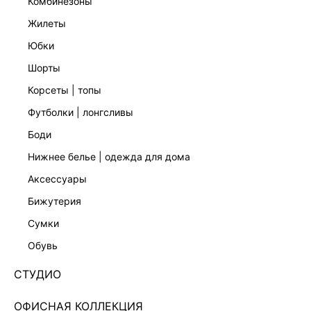
комбинезоны
жилеты
юбки
шорты
БЛУЗКА ИЗ ВИСКОЗЫ
БЛУЗКА ИЗ ТЕНСЕЛЯ
6 599 ₽
6 599 ₽
корсеты | топы
ЭКСКЛЮЗИВНО ОНЛАЙН
ЭКСКЛЮЗИВНО ОНЛАЙН
футболки | лонгсливы
боди
нижнее белье | одежда для дома
аксессуары
бижутерия
сумки
обувь
СТУДИО
ОФИСНАЯ КОЛЛЕКЦИЯ