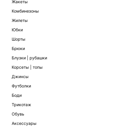
жакеты
комбинезоны
жилеты
юбки
шорты
брюки
блузки | рубашки
БЛУЗКА ИЗ ВИСКОЗЫ
5 999 ₽
корсеты | топы
ЭКСКЛЮЗИВНО ОНЛАЙН
джинсы
футболки
боди
трикотаж
обувь
аксессуары