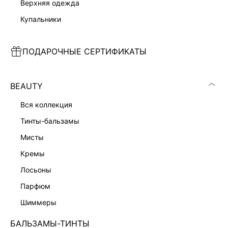
верхняя одежда
купальники
СУМКА-ХОБО
КЛАТЧ ИЗ АКРИЛА
3 999 ₽
1 999 ₽
5 999 ₽
-33%
5 599 ₽
-64%
ПОДАРОЧНЫЕ СЕРТИФИКАТЫ
ЭКСКЛЮЗИВНО ОНЛАЙН
BEAUTY
вся коллекция
тинты-бальзамы
мисты
кремы
лосьоны
парфюм
шиммеры
БАЛЬЗАМЫ-ТИНТЫ