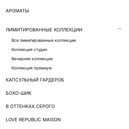
АРОМАТЫ
ЛИМИТИРОВАННЫЕ КОЛЛЕКЦИИ
все лимитированные коллекции
коллекция студио
вечерняя коллекция
коллекция премиум
КАПСУЛЬНЫЙ ГАРДЕРОБ
СУМКА ИЗ НАТУРАЛЬНОЙ ЗАМШИ
10 999 ₽
19 999 ₽
-45%
БОХО-ШИК
НАТУРАЛЬНАЯ КОЖА
В ОТТЕНКАХ СЕРОГО
Показано 0 из 43 товаров
LOVE REPUBLIC MAISON
4