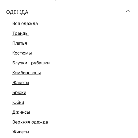
ОДЕЖДА
вся одежда
тренды
платья
костюмы
блузки | рубашки
комбинезоны
жакеты
брюки
СУМКА ИЗ НАТУРАЛЬНОЙ ЗАМШИ
юбки
17 999 ₽
джинсы
верхняя одежда
жилеты