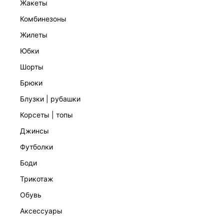
жакеты
комбинезоны
жилеты
юбки
шорты
СУМКА ИЗ РАФИИ
2 599 ₽
6 599 ₽
-61%
брюки
блузки | рубашки
корсеты | топы
джинсы
футболки
боди
трикотаж
обувь
аксессуары