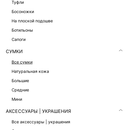
туфли
ПЛЕТЕНАЯ СУМКА
5 999 ₽
босоножки
на плоской подошве
ботильоны
сапоги
СУМКИ
все сумки
натуральная кожа
большие
средние
мини
СУМКА ИЗ НАТУРАЛЬНОЙ ЗАМШИ
СУМКА ИЗ САТИНА
АКСЕССУАРЫ | УКРАШЕНИЯ
12 999 ₽
2 999 ₽
22 999 ₽
-43%
4 999 ₽
-40%
все аксессуары | украшения