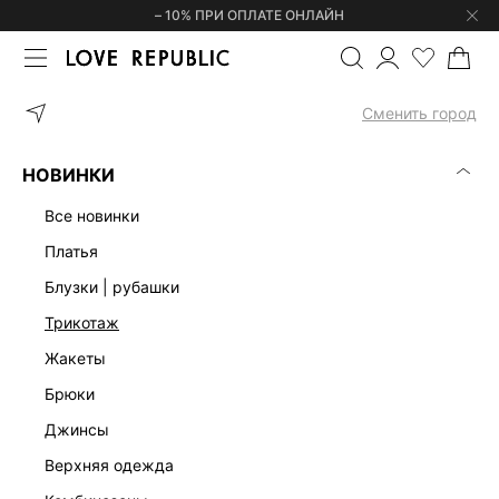
– 10% ПРИ ОПЛАТЕ ОНЛАЙН
ГЛАВНАЯ
СУМКИ
Сменить город
ЖЕНСКИЕ СУМКИ
(0)
НОВИНКИ
НАТУРАЛЬНАЯ КОЖА
БОЛЬШИЕ
СРЕДНИЕ
МИНИ
все новинки
платья
блузки | рубашки
трикотаж
жакеты
брюки
джинсы
верхняя одежда