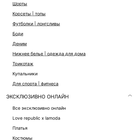
шорты
корсеты | топы
футболки | лонгсливы
боди
деним
нижнее белье | одежда для дома
трикотаж
купальники
СУМКА НА ЦЕПОЧКЕ
СУМКА ИЗ НАТУРАЛЬНОЙ ЗАМШИ
3 599 ₽
19 999 ₽
для спорта | фитнеса
ЭКСКЛЮЗИВНО ОНЛАЙН
все эксклюзивно онлайн
love republic x lamoda
платья
костюмы