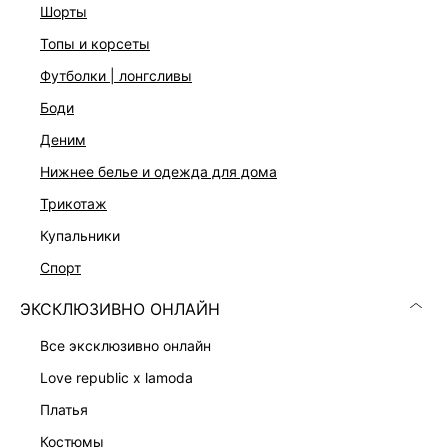
шорты
топы и корсеты
футболки | лонгсливы
боди
деним
нижнее белье и одежда для дома
трикотаж
купальники
ТРЕНЧКОТ ИЗ ХЛОПКА И ЛИОЦЕЛЛА
БОМБЕР ИЗ ЭКОЗАМШИ
15 999 ₽
15 999 ₽
спорт
ЭКСКЛЮЗИВНО ОНЛАЙН
ЭКСКЛЮЗИВНО ОНЛАЙН
все эксклюзивно онлайн
love republic x lamoda
платья
костюмы