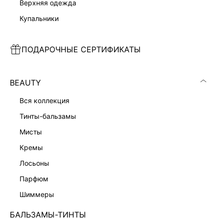
верхняя одежда
купальники
ПОДАРОЧНЫЕ СЕРТИФИКАТЫ
ПОЛУПАЛЬТО ИЗ ШЕРСТИ
УТЕПЛЕННАЯ КУРТКА ИЗ ЭКОКОЖИ
14 999 ₽
14 999 ₽
BEAUTY
ЭКСКЛЮЗИВНО ОНЛАЙН
вся коллекция
тинты-бальзамы
мисты
кремы
лосьоны
парфюм
шиммеры
БАЛЬЗАМЫ-ТИНТЫ