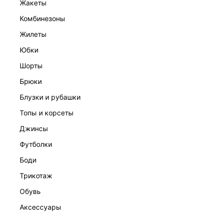
жакеты
комбинезоны
жилеты
юбки
шорты
брюки
блузки и рубашки
БОМБЕР ИЗ ЭКОКОЖИ
15 999 ₽
топы и корсеты
КОЛЛЕКЦИЯ СТУДИО
джинсы
футболки
боди
трикотаж
обувь
аксессуары