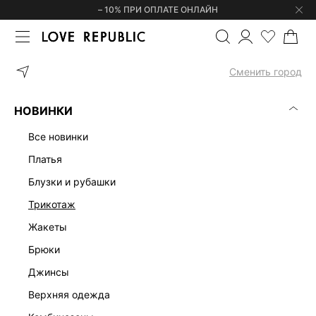
– 10% ПРИ ОПЛАТЕ ОНЛАЙН
ГЛАВНАЯ
ОДЕЖДА
ВЕРХНЯЯ ОДЕЖДА
Сменить город
ЖЕНСКАЯ ВЕРХНЯЯ ОДЕЖДА
(0)
НОВИНКИ
КУРТКИ
ПАЛЬТО И ПЛАЩИ
БОМБЕРЫ
КОЖА И ЗАМША
все новинки
платья
блузки и рубашки
трикотаж
жакеты
брюки
джинсы
верхняя одежда