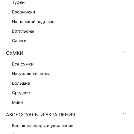
туфли
БОМБЕР С ВЫСОКИМ ВОРОТНИКОМ
босоножки
15 999 ₽
на плоской подошве
ЭКСКЛЮЗИВНО ОНЛАЙН
ботильоны
сапоги
СУМКИ
все сумки
натуральная кожа
большие
средние
мини
АКСЕССУАРЫ И УКРАШЕНИЯ
ОДНОБОРТНЫЙ ЖАКЕТ
ОДНОБОРТНОЕ ПАЛЬТО ИЗ ШЕРСТИ
все аксессуары и украшения
10 999 ₽
20 999 ₽