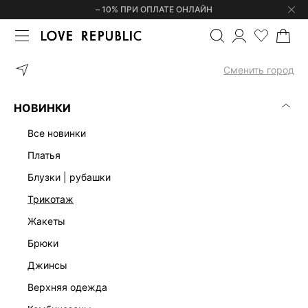
– 10% ПРИ ОПЛАТЕ ОНЛАЙН
ГЛАВНАЯ
ФИНАЛЬНАЯ РАСПРОДАЖА
КОМБИНЕЗОНЫ
Сменить город
РАСПРОДАЖА ЖЕНСКИХ КОМБИНЕЗОНОВ
(0)
НОВИНКИ
КОМБИНЕЗОНЫ
ЛЕН
ПЛАТЬЯ
ЖАКЕТЫ
ЖИЛЕТЫ
ЮБ
все новинки
платья
блузки | рубашки
трикотаж
жакеты
брюки
джинсы
верхняя одежда