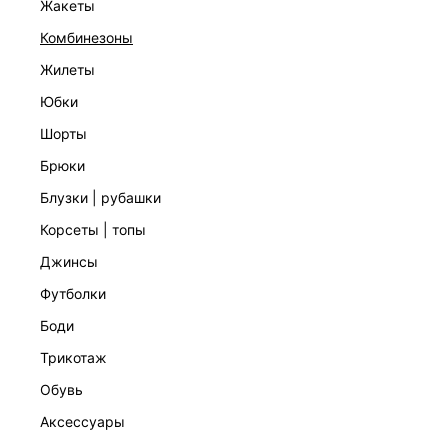
жакеты
комбинезоны
жилеты
юбки
шорты
брюки
блузки | рубашки
КОМБИНЕЗОН МИНИ С ВОЛАНАМИ
3 999 ₽
8 999 ₽
-56%
корсеты | топы
джинсы
футболки
боди
трикотаж
обувь
аксессуары