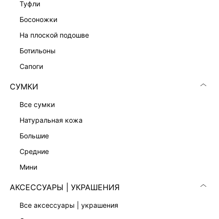
туфли
КОМБИНЕЗОН ИЗО ЛЬНА И ВИСКОЗЫ
босоножки
4 599 ₽
10 999 ₽
-58%
на плоской подошве
НАТУРАЛЬНЫЙ ЛЕН
ботильоны
сапоги
СУМКИ
все сумки
натуральная кожа
большие
средние
мини
АКСЕССУАРЫ | УКРАШЕНИЯ
КОМБИНЕЗОН ИЗО ЛЬНА И ВИСКОЗЫ
КОМБИНЕЗОН МИНИ С ВОЛАНАМИ
все аксессуары | украшения
4 999 ₽
4 999 ₽
8 999 ₽
-44%
8 999 ₽
-44%