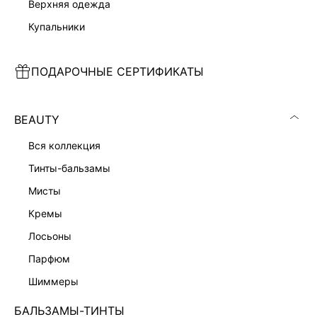
верхняя одежда
купальники
ПОДАРОЧНЫЕ СЕРТИФИКАТЫ
КОМБИНЕЗОН ИЗО ЛЬНА И ВИСКОЗЫ
КОМБИНЕЗОН ИЗО ЛЬНА И ВИСКОЗЫ
4 599 ₽
4 599 ₽
10 999 ₽
-58%
10 999 ₽
-58%
НАТУРАЛЬНЫЙ ЛЕН
НАТУРАЛЬНЫЙ ЛЕН
BEAUTY
вся коллекция
тинты-бальзамы
мисты
кремы
лосьоны
парфюм
шиммеры
БАЛЬЗАМЫ-ТИНТЫ