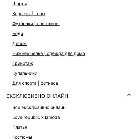
шорты
корсеты | топы
футболки | лонгсливы
боди
деним
нижнее белье | одежда для дома
трикотаж
купальники
КОМБИНЕЗОН С ОТКРЫТЫМИ ПЛЕЧАМИ
КОМБИНЕЗОН МИНИ С ВОЛАНАМИ
3 999 ₽
4 999 ₽
для спорта | фитнеса
9 999 ₽
-60%
8 999 ₽
-44%
ЭКСКЛЮЗИВНО ОНЛАЙН
ЭКСКЛЮЗИВНО ОНЛАЙН
все эксклюзивно онлайн
love republic x lamoda
платья
костюмы