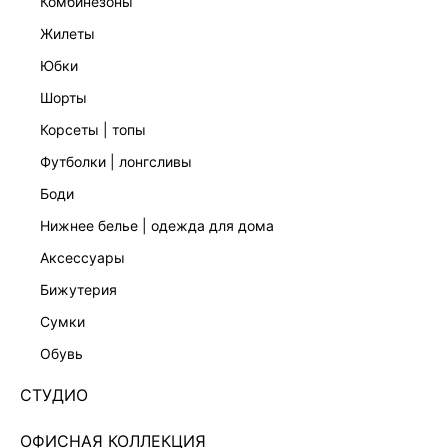
комбинезоны
жилеты
юбки
шорты
КОМБИНЕЗОН
КОМБИНЕЗОН С ОТКРЫТЫМИ ПЛЕЧАМИ
4 999 ₽
3 999 ₽
8 599 ₽
-42%
9 999 ₽
-60%
корсеты | топы
футболки | лонгсливы
боди
нижнее белье | одежда для дома
аксессуары
бижутерия
сумки
обувь
СТУДИО
ОФИСНАЯ КОЛЛЕКЦИЯ