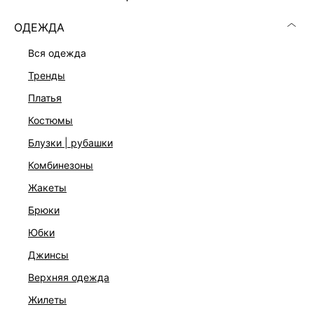
ОДЕЖДА
вся одежда
тренды
платья
костюмы
блузки | рубашки
комбинезоны
жакеты
брюки
КОМБИНЕЗОН ИЗО ЛЬНА И ВИСКОЗЫ
юбки
7 599 ₽
10 999 ₽
-31%
НАТУРАЛЬНЫЙ ЛЕН
джинсы
верхняя одежда
жилеты