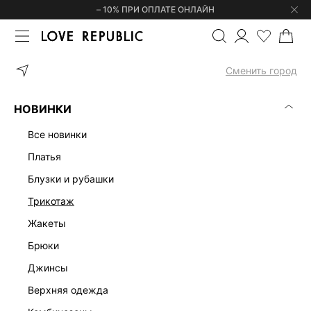
– 10% ПРИ ОПЛАТЕ ОНЛАЙН
ГЛАВНАЯ
ОДЕЖДА
ЖАКЕТЫ
Сменить город
ЖЕНСКИЕ ЖАКЕТЫ И ПИДЖАКИ
(0)
НОВИНКИ
ОДНОБОРТНЫЕ
КЛАССИЧЕСКИЕ
ПРИТАЛЕННЫЕ
ПРЯМОГО
все новинки
платья
блузки и рубашки
трикотаж
жакеты
брюки
джинсы
верхняя одежда