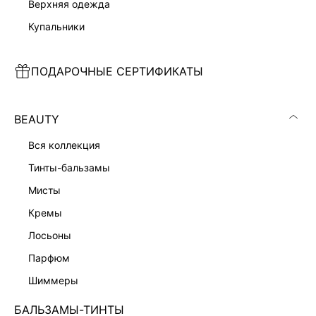
верхняя одежда
купальники
ПОДАРОЧНЫЕ СЕРТИФИКАТЫ
ТВИДОВЫЙ ЖАКЕТ С ХЛОПКОМ
ЖАКЕТ
13 999 ₽
13 999 ₽
BEAUTY
вся коллекция
тинты-бальзамы
мисты
кремы
лосьоны
парфюм
шиммеры
БАЛЬЗАМЫ-ТИНТЫ