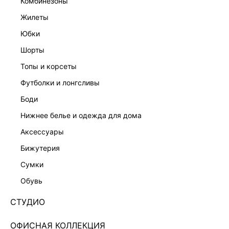
комбинезоны
жилеты
юбки
шорты
ТВИДОВЫЙ ЖАКЕТ С ШЕРСТЬЮ И ХЛОПКОМ
ЖАКЕТ С ВИСКОЗОЙ
16 999 ₽
13 999 ₽
топы и корсеты
КОЛЛЕКЦИЯ СТУДИО
ЭКСКЛЮЗИВНО ОНЛАЙН
футболки и лонгсливы
боди
нижнее белье и одежда для дома
аксессуары
бижутерия
сумки
обувь
СТУДИО
ОФИСНАЯ КОЛЛЕКЦИЯ