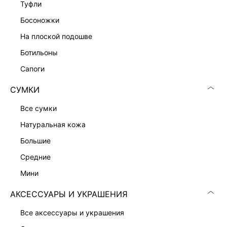
туфли
ТВИДОВЫЙ ЖАКЕТ С ШЕРСТЬЮ
13 999 ₽
босоножки
на плоской подошве
ботильоны
сапоги
СУМКИ
все сумки
натуральная кожа
большие
средние
мини
АКСЕССУАРЫ И УКРАШЕНИЯ
ЖАККАРДОВЫЙ ЖАКЕТ
ПРИТАЛЕННЫЙ ЖАКЕТ С ВИСКОЗОЙ
13 999 ₽
9 999 ₽
все аксессуары и украшения
КОЛЛЕКЦИЯ СТУДИО
ЭКСКЛЮЗИВНО ОНЛАЙН