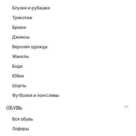
блузки и рубашки
трикотаж
брюки
джинсы
верхняя одежда
жакеты
боди
юбки
шорты
футболки и лонгсливы
ОБУВЬ
вся обувь
лоферы