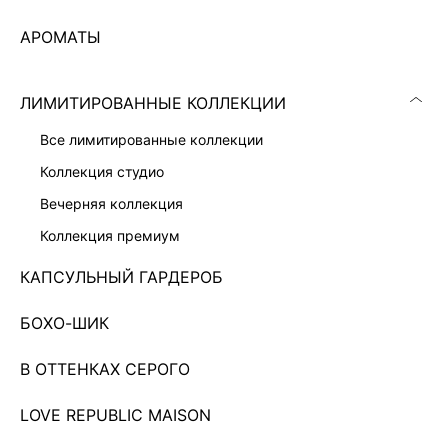
АРОМАТЫ
ЛИМИТИРОВАННЫЕ КОЛЛЕКЦИИ
все лимитированные коллекции
коллекция студио
вечерняя коллекция
коллекция премиум
КАПСУЛЬНЫЙ ГАРДЕРОБ
БОХО-ШИК
ПРИТАЛЕННЫЙ ЖАКЕТ С ВИСКОЗОЙ
6 999 ₽
7 999 ₽
-13%
ЭКСКЛЮЗИВНО ОНЛАЙН
В ОТТЕНКАХ СЕРОГО
LOVE REPUBLIC MAISON
Показано 0 из 67 товаров