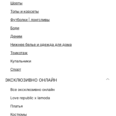
шорты
топы и корсеты
футболки | лонгсливы
боди
деним
нижнее белье и одежда для дома
трикотаж
купальники
УКОРОЧЕННЫЙ ЖАКЕТ С ВИСКОЗОЙ
ТВИДОВЫЙ ЖАКЕТ С ХЛОПКОМ
10 999 ₽
13 999 ₽
спорт
ЭКСКЛЮЗИВНО ОНЛАЙН
все эксклюзивно онлайн
love republic x lamoda
платья
костюмы