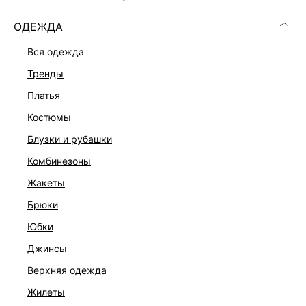
ОДЕЖДА
вся одежда
тренды
платья
костюмы
блузки и рубашки
комбинезоны
жакеты
брюки
ДВУБОРТНЫЙ ЖАКЕТ С ВИСКОЗОЙ
юбки
8 599 ₽
джинсы
верхняя одежда
жилеты