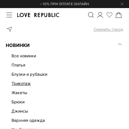
– 10% ПРИ ОПЛАТЕ ОНЛАЙН
ГЛАВНАЯ
ЭКСКЛЮЗИВНО ОНЛАЙН
Сменить город
ЭКСКЛЮЗИВНО ОНЛАЙН
(0)
НОВИНКИ
LOVE REPUBLIC X LAMODA
ПЛАТЬЯ
КОСТЮМЫ
БЛУЗКИ И 
все новинки
платья
блузки и рубашки
трикотаж
жакеты
брюки
джинсы
верхняя одежда