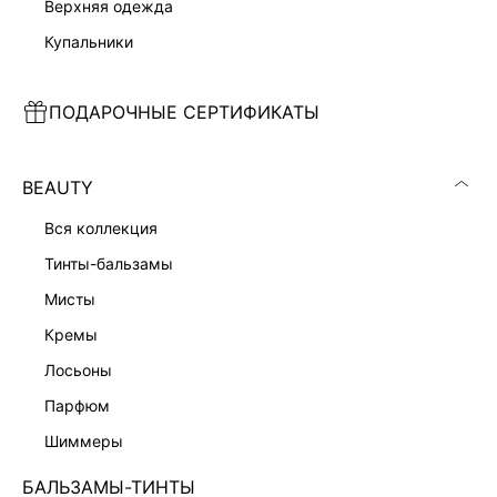
верхняя одежда
купальники
ПОДАРОЧНЫЕ СЕРТИФИКАТЫ
ДЖИНСОВЫЙ КОМБИНЕЗОН
ДЖЕМПЕР С КАШЕМИРОМ
12 999 ₽
4 999 ₽
BEAUTY
ЭКСКЛЮЗИВНО ОНЛАЙН
ЭКСКЛЮЗИВНО ОНЛАЙН
вся коллекция
тинты-бальзамы
мисты
кремы
лосьоны
парфюм
шиммеры
БАЛЬЗАМЫ-ТИНТЫ