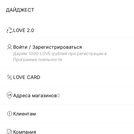
Показано 0 из 651 товаров
ДАЙДЖЕСТ
...
55
LOVE 2.0
ЗАГРУЗИТЬ ЕЩЁ
Войти / Зарегистрироваться
Дарим 1000 LOVE-рублей при регистрации в
Программе лояльности
Скачать
Доступно
в AppStore
в GooglePlay
LOVE CARD
КАТАЛОГ
Адреса магазинов
0
КОМПАНИЯ
Клиентам
КЛИЕНТАМ
Компания
ЛИЧНЫЙ КАБИНЕТ