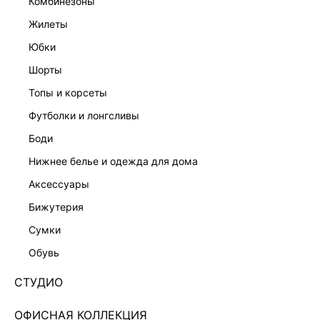
комбинезоны
жилеты
юбки
шорты
БЛУЗКА ИЗ ВИСКОЗЫ
УТЕПЛЕННАЯ КУРТКА ИЗ ЭКОКОЖИ
5 999 ₽
14 999 ₽
топы и корсеты
ЭКСКЛЮЗИВНО ОНЛАЙН
ЭКСКЛЮЗИВНО ОНЛАЙН
футболки и лонгсливы
боди
нижнее белье и одежда для дома
аксессуары
бижутерия
сумки
обувь
СТУДИО
ОФИСНАЯ КОЛЛЕКЦИЯ