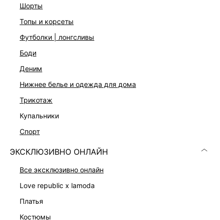
шорты
топы и корсеты
футболки | лонгсливы
боди
деним
нижнее белье и одежда для дома
трикотаж
купальники
ШИРОКИЕ ДЖИНСЫ
ТРИКОТАЖНЫЕ БРЮКИ С ХЛОПКОМ
спорт
7 599 ₽
5 999 ₽
ЭКСКЛЮЗИВНО ОНЛАЙН
ЭКСКЛЮЗИВНО ОНЛАЙН
ЭКСКЛЮЗИВНО ОНЛАЙН
все эксклюзивно онлайн
love republic x lamoda
платья
костюмы