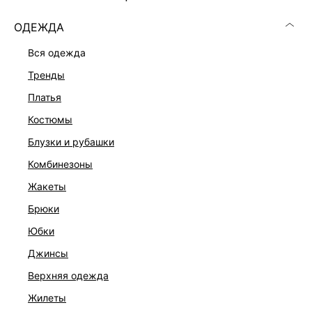
ОДЕЖДА
вся одежда
тренды
платья
костюмы
блузки и рубашки
комбинезоны
жакеты
брюки
ВОДОЛАЗКА С ШЕРСТЬЮ
юбки
3 999 ₽
джинсы
ЭКСКЛЮЗИВНО ОНЛАЙН
верхняя одежда
жилеты