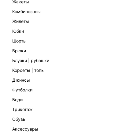
жакеты
комбинезоны
жилеты
юбки
шорты
брюки
БЛУЗКА ИЗ ЖАККАРДА
блузки | рубашки
5 999 ₽
корсеты | топы
джинсы
футболки
боди
трикотаж
обувь
аксессуары