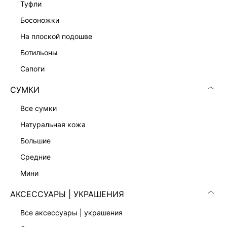
туфли
АТЛАСНЫЙ ТОП-ХАЛТЕР
босоножки
4 599 ₽
5 599 ₽
-18%
на плоской подошве
ботильоны
сапоги
СУМКИ
все сумки
натуральная кожа
большие
средние
мини
АКСЕССУАРЫ | УКРАШЕНИЯ
ТОП ИЗ СЕТКИ
ТОП ИЗ ВИСКОЗЫ И ЛИОЦЕЛЛА
все аксессуары | украшения
1 799 ₽
5 999 ₽
4 599 ₽
-61%
КОЛЛЕКЦИЯ СТУДИО