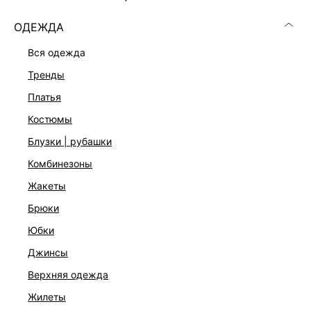
ОДЕЖДА
вся одежда
тренды
платья
костюмы
блузки | рубашки
комбинезоны
жакеты
брюки
ТОП-МАЙКА С ЦВЕТАМИ ИЗ ОРГАНЗЫ
юбки
2 599 ₽
3 999 ₽
-35%
СОВМЕСТНО C LAMODA
джинсы
верхняя одежда
жилеты