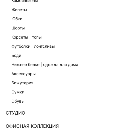
комбинезоны
жилеты
юбки
шорты
ЖАККАРДОВЫЙ ТОП С БАСКОЙ
ТРИКОТАЖНЫЙ ТОП С БАСКОЙ
7 599 ₽
5 999 ₽
корсеты | топы
футболки | лонгсливы
боди
нижнее белье | одежда для дома
аксессуары
бижутерия
сумки
обувь
СТУДИО
ОФИСНАЯ КОЛЛЕКЦИЯ