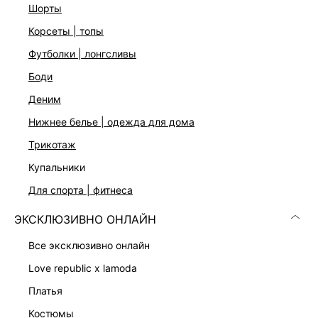
шорты
корсеты | топы
футболки | лонгсливы
боди
деним
нижнее белье | одежда для дома
трикотаж
купальники
ТОП ИЗ 100% ВИСКОЗЫ
КОРСЕТ С КРУЖЕВОМ
1 799 ₽
3 599 ₽
для спорта | фитнеса
4 999 ₽
-64%
8 999 ₽
-60%
КОЛЛЕКЦИЯ СТУДИО
ЭКСКЛЮЗИВНО ОНЛАЙН
все эксклюзивно онлайн
love republic x lamoda
платья
костюмы