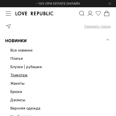
– 10% ПРИ ОПЛАТЕ ОНЛАЙН
ГЛАВНАЯ
ОДЕЖДА
КОРСЕТЫ | ТОПЫ
Сменить город
ЖЕНСКИЕ ТОПЫ
(0)
НОВИНКИ
КОРСЕТЫ И БАНДО
ТОПЫ НА БРЕТЕЛЯХ
КРУЖЕВНЫЕ
КРОП
все новинки
платья
блузки | рубашки
трикотаж
жакеты
брюки
джинсы
верхняя одежда