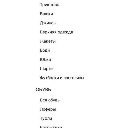
трикотаж
ФИНАЛЬНАЯ РАСПРОДАЖА
брюки
ПОДАРОЧНЫЕ СЕРТИФИКАТЫ
джинсы
BEAUTY
верхняя одежда
БАЛЬЗАМЫ-ТИНТЫ
жакеты
АРОМАТЫ
боди
ЛИМИТИРОВАННЫЕ КОЛЛЕКЦИИ
юбки
КАПСУЛЬНЫЙ ГАРДЕРОБ
шорты
БОХО-ШИК
футболки и лонгсливы
В ОТТЕНКАХ СЕРОГО
LOVE REPUBLIC MAISON
ОБУВЬ
ДАЙДЖЕСТ
вся обувь
LOVE 2.0
лоферы
туфли
босоножки