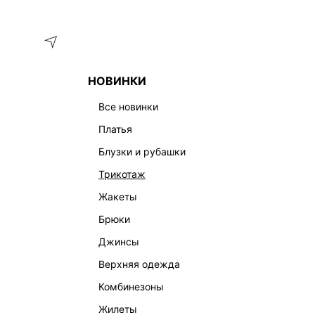
Меню
Каталог
НОВИНКИ
ГЛАВНАЯ
BEAUTY
КРЕМЫ
все новинки
ПАРФЮМИРОВАННЫЕ КРЕМЫ ДЛЯ РУК
платья
КРЕМЫ
ТИНТЫ-БАЛЬЗАМЫ
МИСТЫ
ЛОСЬОНЫ
блузки и рубашки
трикотаж
жакеты
брюки
джинсы
верхняя одежда
комбинезоны
жилеты