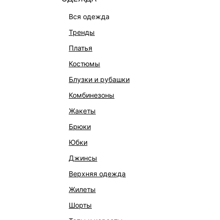
вся одежда
тренды
платья
костюмы
блузки и рубашки
комбинезоны
жакеты
брюки
юбки
КРЕМ ДЛЯ РУК BLACK
КРЕМ ДЛ
джинсы
1 499 ₽
1 499 ₽
верхняя одежда
БЕСПЛАТНАЯ ДОСТАВКА
БЕСПЛАТ
жилеты
шорты