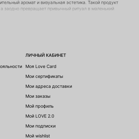
ительный аромат и визуальная эстетика. Такой продукт
, а заодно превращает привычный ритуал в маленький
ый день – это средство то, что вам нужно.
ности в течение дня.
и, витамин E и аминокислоты. Эти компоненты
ЛИЧНЫЙ КАБИНЕТ
то ценит не только уход, но и атмосферу, плюс –
лояльности
Моя Love Card
 деталью на туалетном столике или в сумке.
Мои сертификаты
Мои адреса доставки
убоко, выразительно и чувственно.
Мои заказы
 не только купить себе, но и выбрать в подарок
Мой профиль
Мой LOVE 2.0
Мои подписки
Мой wishlist