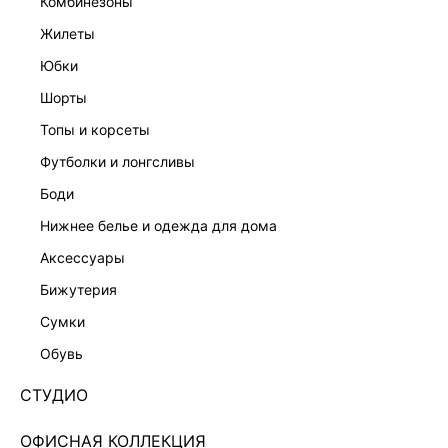
комбинезоны
жилеты
юбки
шорты
топы и корсеты
футболки и лонгсливы
боди
нижнее белье и одежда для дома
аксессуары
бижутерия
ШЕРСТЬ
сумки
СНУД С ШЕРСТЬЮ 544015021-32
обувь
Нет в наличии
+64 LR
СТУДИО
ЦВЕТ:
СЕРЫЙ
/
СЕРЫЙ
ОФИСНАЯ КОЛЛЕКЦИЯ
РАЗМЕР