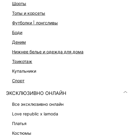
шорты
топы и корсеты
футболки | лонгсливы
боди
деним
нижнее белье и одежда для дома
Скачать
Доступно
в AppStore
в GooglePlay
трикотаж
КАТАЛОГ
купальники
спорт
КОМПАНИЯ
ЭКСКЛЮЗИВНО ОНЛАЙН
все эксклюзивно онлайн
КЛИЕНТАМ
love republic x lamoda
платья
ЛИЧНЫЙ КАБИНЕТ
костюмы