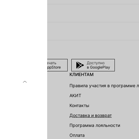
ЗАКАЗ?
Ь ПРИМЕРКА?
Скачать
Доступно
в AppStore
в GooglePlay
КЛИЕНТАМ
shion Group
Правила участия в программе 
г
АКИТ
акции
Контакты
Доставка и возврат
LOVE REPUBLIC
Программа лояльности
Оплата