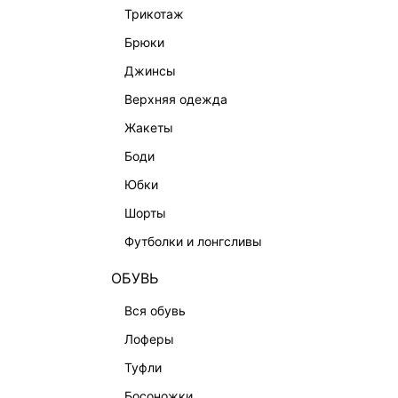
трикотаж
СУМКИ
брюки
АКСЕССУАРЫ | УКРАШЕНИЯ
джинсы
ФИНАЛЬНАЯ РАСПРОДАЖА
верхняя одежда
ПОДАРОЧНЫЕ СЕРТИФИКАТЫ
жакеты
BEAUTY
боди
БАЛЬЗАМЫ-ТИНТЫ
юбки
АРОМАТЫ
шорты
ЛИМИТИРОВАННЫЕ КОЛЛЕКЦИИ
футболки и лонгсливы
КАПСУЛЬНЫЙ ГАРДЕРОБ
БОХО-ШИК
ОБУВЬ
В ОТТЕНКАХ СЕРОГО
вся обувь
LOVE REPUBLIC MAISON
лоферы
ДАЙДЖЕСТ
туфли
LOVE 2.0
босоножки