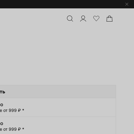
ть
но
е от 999 ₽ *
но
е от 999 ₽ *