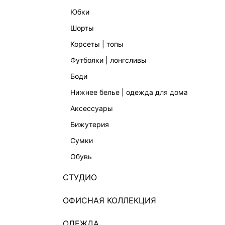
* - Для това
МАГАЗИНА
юбки
шорты
корсеты | топы
КАК ОФОР
футболки | лонгсливы
с доставк
боди
нижнее белье | одежда для дома
Оф
1
чер
аксессуары
бижутерия
Ку
3
сумки
за 
обувь
СТУДИО
ДОПОЛНИ
ОФИСНАЯ КОЛЛЕКЦИЯ
Инт
ОДЕЖДА