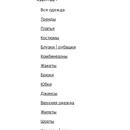
9:00 – 1
вся одежда
11:00 – 1
тренды
13:00 - 
платья
костюмы
Точные и
оформлен
блузки | рубашки
комбинезоны
жакеты
Воз
брюки
Вы всег
юбки
Подробн
джинсы
верхняя одежда
жилеты
шорты
ВОПРОСЫ 