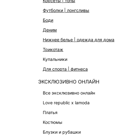
корсеты | топы
футболки | лонгсливы
ГДЕ МОЙ 
боди
деним
У ВАС ЕСТ
нижнее белье | одежда для дома
трикотаж
купальники
для спорта | фитнеса
КАТАЛОГ
КОМПАНИЯ
ЭКСКЛЮЗИВНО ОНЛАЙН
НОВИНКИ
О Melon Fa
все эксклюзивно онлайн
СТУДИО
Франчайзин
love republic x lamoda
ОФИСНАЯ КОЛЛЕКЦИЯ
Новости и 
платья
ОДЕЖДА
Магазины
костюмы
ЭКСКЛЮЗИВНО ОНЛАЙН
Работа в 
блузки и рубашки
ОБУВЬ