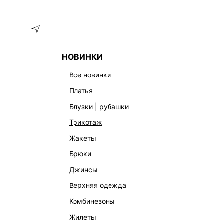
Меню
Каталог
НОВИНКИ
ИНФОРМАЦИЯ
ДОСТАВКА
все новинки
АКИТ
Доставк
платья
КОНТАКТЫ
блузки | рубашки
ДОСТАВ
ДОСТАВКА И ВОЗВРАТ
трикотаж
жакеты
ПРОГРАММА ЛОЯЛЬНОСТИ
вид дос
брюки
ОПЛАТА
джинсы
в пункт
ПОЛИТИКА КОНФИДЕНЦИАЛЬНОСТИ
постаматы
верхняя одежда
РЕКОМЕНДАТЕЛЬНЫЕ ТЕХНОЛОГИИ
комбинезоны
доставк
жилеты
ПРАВИЛА РАБОТЫ ИНТЕРНЕТ-