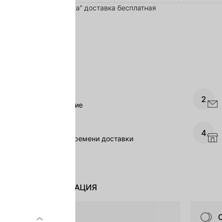
ров из раздела "Красота" доставка бесплатная
МИТЬ ЗАКАЗ
ой курьером
ормите заказ
2
ез сайт или приложение
рьер позвонит вам
4
час до назначенного времени доставки
ТЕЛЬНАЯ ИНФОРМАЦИЯ
ервалы доставки