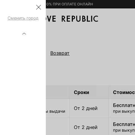
– 10% ПРИ ОПЛАТЕ ОНЛАЙН
Сменить город
а
Самовывоз
Возврат
КА
тавки
сроки
стоимос
 выдачи заказа
бесплат
от 2 дней
 и партнерские пункты выдачи
при выкуп
бесплат
а курьером
от 2 дней
при выкуп