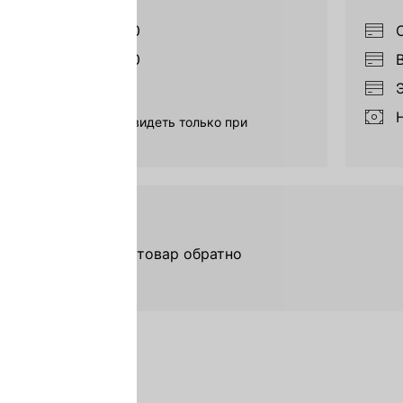
2:00
15:00 – 18:00
4:00
18:00 – 21:00
16:00
нтервалы возможно увидеть только при
ии заказа
врат товара
да можете вернуть товар обратно
ее о возврате
И ОТВЕТЫ