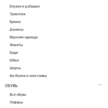
блузки и рубашки
трикотаж
брюки
джинсы
верхняя одежда
жакеты
боди
юбки
шорты
футболки и лонгсливы
ОБУВЬ
вся обувь
ТОП ИЗ МОДАЛА С КРУЖЕВОМ
1 999 ₽
2 999 ₽
-33%
лоферы