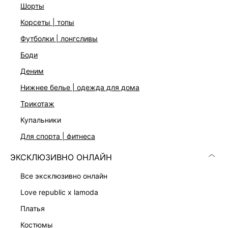
шорты
корсеты | топы
футболки | лонгсливы
боди
деним
нижнее белье | одежда для дома
БОДИ С КРУЖЕВОМ
БОДИ С КРУЖЕВОМ
999 ₽
1 299 ₽
3 999 ₽
-75%
3 999 ₽
-68%
трикотаж
купальники
для спорта | фитнеса
ЭКСКЛЮЗИВНО ОНЛАЙН
все эксклюзивно онлайн
love republic x lamoda
платья
костюмы