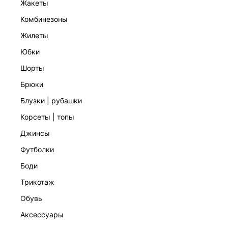
жакеты
комбинезоны
жилеты
ТРУСЫ-ТАНГА ИЗ КРУЖЕВА
юбки
999 ₽
1 599 ₽
-38%
шорты
брюки
блузки | рубашки
корсеты | топы
джинсы
футболки
боди
трикотаж
обувь
аксессуары