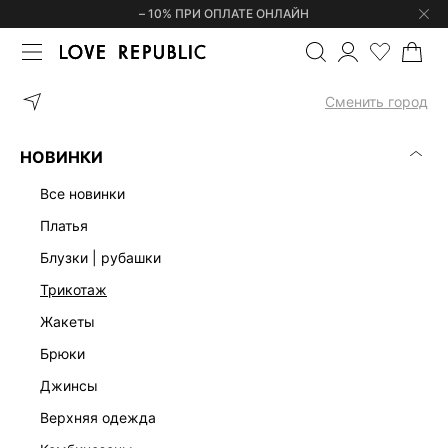
– 10% ПРИ ОПЛАТЕ ОНЛАЙН
ГЛАВНАЯ
НИЖНЕЕ БЕЛЬЕ И ДОМАШНЯЯ ОДЕЖДА
Сменить город
ЖЕНСКОЕ НИЖНЕЕ БЕЛЬЕ И ОДЕЖДА ДЛЯ
(0)
ДОМА
НОВИНКИ
все новинки
платья
блузки | рубашки
трикотаж
жакеты
брюки
джинсы
верхняя одежда