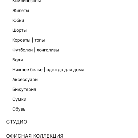
комбинезоны
жилеты
ПЛАТЬЕ ИЗ МОДАЛА С КРУЖЕВОМ
БРА ИЗ МИКРОФИБРЫ С КРУЖЕВОМ
2 599 ₽
1 599 ₽
3 599 ₽
-28%
2 599 ₽
-38%
юбки
шорты
корсеты | топы
футболки | лонгсливы
боди
нижнее белье | одежда для дома
аксессуары
бижутерия
сумки
обувь
СТУДИО
ОФИСНАЯ КОЛЛЕКЦИЯ