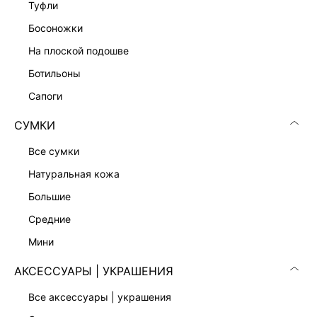
туфли
босоножки
на плоской подошве
ботильоны
сапоги
СУМКИ
все сумки
натуральная кожа
большие
средние
ХАЛАТ ИЗ МОДАЛА
ТОП ИЗ МОДАЛА С КРУЖЕВОМ
3 999 ₽
1 999 ₽
5 599 ₽
-29%
2 999 ₽
-33%
мини
АКСЕССУАРЫ | УКРАШЕНИЯ
все аксессуары | украшения