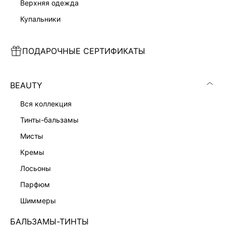
верхняя одежда
ТРУСЫ-ТАНГА С КРУЖЕВОМ
ЮБКА МАКСИ ИЗ МОДАЛА
999 ₽
2 999 ₽
1 599 ₽
-38%
3 599 ₽
-17%
купальники
ПОДАРОЧНЫЕ СЕРТИФИКАТЫ
BEAUTY
вся коллекция
тинты-бальзамы
мисты
кремы
лосьоны
парфюм
шиммеры
БАЛЬЗАМЫ-ТИНТЫ