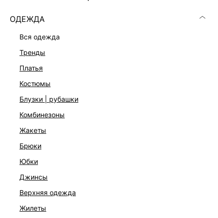
ОДЕЖДА
вся одежда
тренды
платья
костюмы
блузки | рубашки
комбинезоны
ТРУСЫ-ТАНГА С КРУЖЕВОМ
жакеты
999 ₽
1 599 ₽
-38%
брюки
юбки
джинсы
верхняя одежда
жилеты