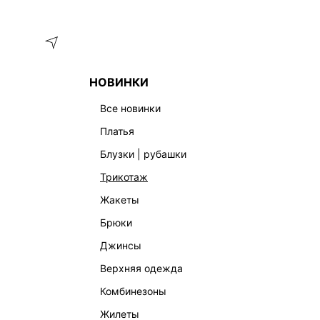
Меню
Каталог
НОВИНКИ
ГЛАВНАЯ
ОДЕЖДА
ШАПКИ, ПЕРЧАТКИ, ШАРФЫ
ШАП
все новинки
платья
блузки | рубашки
трикотаж
жакеты
брюки
джинсы
верхняя одежда
комбинезоны
жилеты