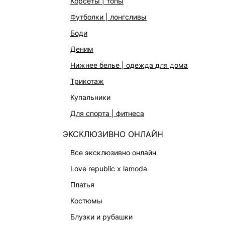
корсеты | топы
АКСЕССУАРЫ | УКРАШЕНИЯ
футболки | лонгсливы
ФИНАЛЬНАЯ РАСПРОДАЖА
боди
ПОДАРОЧНЫЕ СЕРТИФИКАТЫ
деним
BEAUTY
нижнее белье | одежда для дома
БАЛЬЗАМЫ-ТИНТЫ
трикотаж
АРОМАТЫ
купальники
ЛИМИТИРОВАННЫЕ КОЛЛЕКЦИИ
для спорта | фитнеса
КАПСУЛЬНЫЙ ГАРДЕРОБ
ЭКСКЛЮЗИВНО ОНЛАЙН
БОХО-ШИК
В ОТТЕНКАХ СЕРОГО
все эксклюзивно онлайн
LOVE REPUBLIC MAISON
love republic x lamoda
ДАЙДЖЕСТ
платья
LOVE 2.0
костюмы
блузки и рубашки