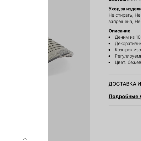
Уход за издел
Не стирать, Н
запрещена, Не
Описание
Деним из 1
Декоративн
Козырек из
Регулируем
Цвет: беже
ДОСТАВКА И
Подробные у