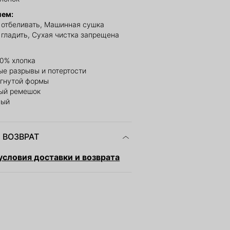
ием:
е отбеливать, Машинная сушка
 гладить, Сухая чистка запрещена
00% хлопка
ые разрывы и потертости
огнутой формы
ый ремешок
вый
 ВОЗВРАТ
словия доставки и возврата