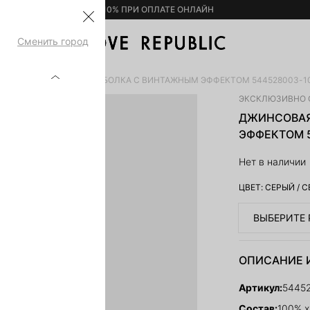
– 10% ПРИ ОПЛАТЕ ОНЛАЙН
Сменить город
КИ
ДЖИНСОВАЯ БЕЙСБОЛКА С ВИНТАЖНЫМ ЭФФЕКТОМ 544528003-1
ЭКСКЛЮЗИВНО 
ДЖИНСОВАЯ
ЭФФЕКТОМ 5
Нет в наличии
ЦВЕТ:
СЕРЫЙ
/
С
ВЫБЕРИТЕ 
ОПИСАНИЕ 
Артикул:
5445
Состав:
100% х