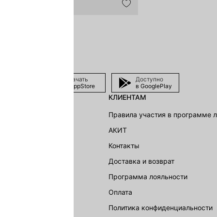
Скачать
Доступно
в AppStore
в GooglePlay
КЛИЕНТАМ
shion Group
Правила участия в программе 
г
АКИТ
акции
Контакты
Доставка и возврат
LOVE REPUBLIC
Программа лояльности
Оплата
Политика конфиденциальности