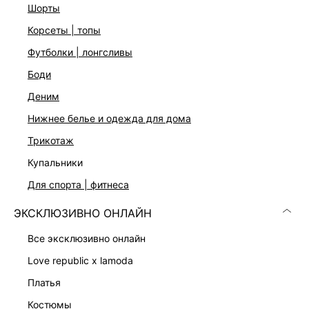
шорты
ДОСТАВКА И ВОЗВРАТ
корсеты | топы
Подробные условия доставки и возврата
футболки | лонгсливы
боди
деним
нижнее белье и одежда для дома
трикотаж
купальники
Скачать
Доступно
в AppStore
в GooglePlay
для спорта | фитнеса
КАТАЛОГ
ЭКСКЛЮЗИВНО ОНЛАЙН
все эксклюзивно онлайн
КОМПАНИЯ
love republic x lamoda
платья
КЛИЕНТАМ
костюмы