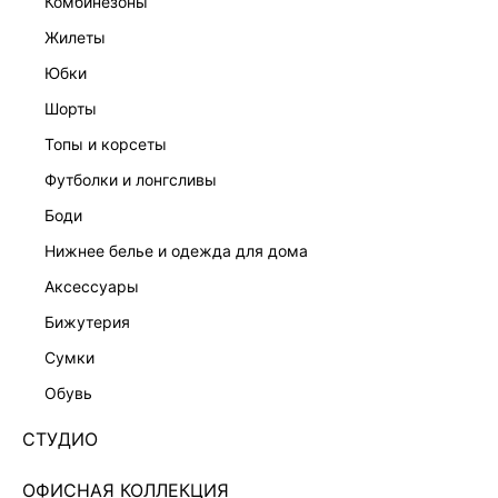
комбинезоны
жилеты
юбки
шорты
топы и корсеты
футболки и лонгсливы
боди
нижнее белье и одежда для дома
аксессуары
бижутерия
ПИЖАМНЫЕ БРЮКИ-ПАЛАЦЦО 4254701706-50
сумки
Нет в наличии
+174 LR
обувь
ЦВЕТ:
ЧЕРНЫЙ
/
ЧЕРНЫЙ
СТУДИО
РАЗМЕР
ОФИСНАЯ КОЛЛЕКЦИЯ