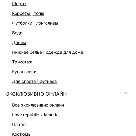
шорты
корсеты | топы
футболки | лонгсливы
боди
деним
Скачать
Доступно
нижнее белье | одежда для дома
в AppStore
в GooglePlay
трикотаж
КАТАЛОГ
купальники
для спорта | фитнеса
КОМПАНИЯ
ЭКСКЛЮЗИВНО ОНЛАЙН
КЛИЕНТАМ
все эксклюзивно онлайн
love republic x lamoda
ЛИЧНЫЙ КАБИНЕТ
платья
костюмы