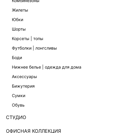
комбинезоны
жилеты
юбки
шорты
корсеты | топы
футболки | лонгсливы
боди
нижнее белье | одежда для дома
аксессуары
бижутерия
ПЛАТЬЕ МИДИ С ОТКРЫТЫМИ ПЛЕЧАМИ
сумки
4358614516-54
обувь
Нет в наличии
+174 LR
СТУДИО
ЦВЕТ:
СЕРЫЙ
/
ЧЕРНЫЙ ПРИНТ ГРАФИКА
ОФИСНАЯ КОЛЛЕКЦИЯ