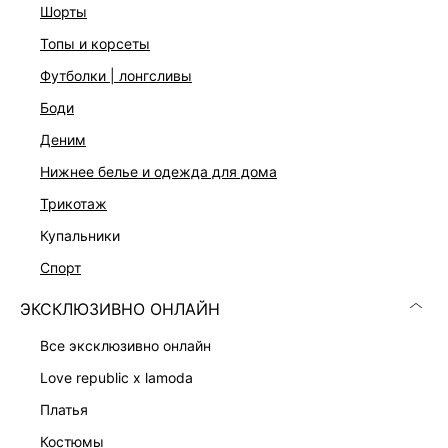
На модели размер 42. Крой модели соответствует
шорты
стандартному размеру
топы и корсеты
футболки | лонгсливы
ДОСТАВКА И ВОЗВРАТ
боди
Подробные условия доставки и возврата
деним
нижнее белье и одежда для дома
трикотаж
купальники
спорт
ЭКСКЛЮЗИВНО ОНЛАЙН
Скачать
Доступно
в AppStore
в GooglePlay
все эксклюзивно онлайн
КАТАЛОГ
love republic x lamoda
платья
КОМПАНИЯ
костюмы