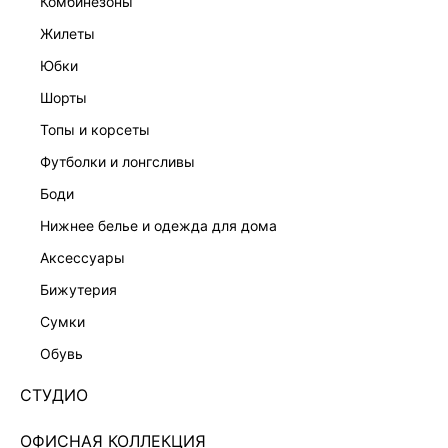
комбинезоны
жилеты
юбки
шорты
топы и корсеты
футболки и лонгсливы
боди
нижнее белье и одежда для дома
аксессуары
бижутерия
ТОП 3255006331-1
сумки
Нет в наличии
+49 LR
обувь
ЦВЕТ:
БЕЛЫЙ
/
БЕЛЫЙ
СТУДИО
РАЗМЕР
ОФИСНАЯ КОЛЛЕКЦИЯ