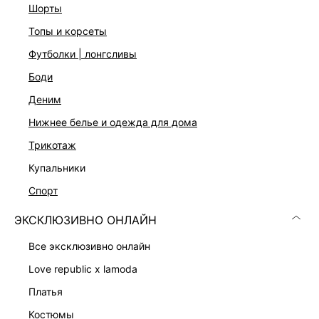
шорты
ДОСТАВКА И ВОЗВРАТ
топы и корсеты
Подробные условия доставки и возврата
футболки | лонгсливы
боди
деним
нижнее белье и одежда для дома
трикотаж
купальники
Скачать
Доступно
спорт
в AppStore
в GooglePlay
ЭКСКЛЮЗИВНО ОНЛАЙН
КАТАЛОГ
все эксклюзивно онлайн
КОМПАНИЯ
love republic x lamoda
платья
КЛИЕНТАМ
костюмы