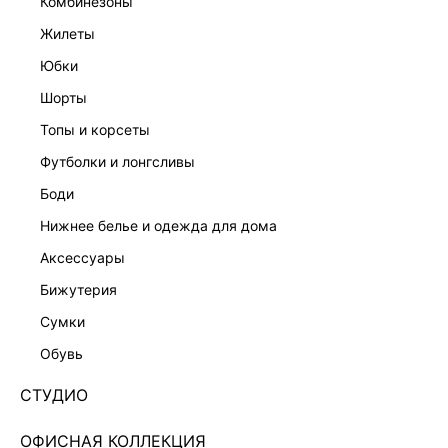
комбинезоны
жилеты
юбки
шорты
топы и корсеты
футболки и лонгсливы
боди
нижнее белье и одежда для дома
аксессуары
бижутерия
ТОП ИЗ ВИСКОЗЫ С БАСКОЙ 5357104311-60
сумки
Нет в наличии
+69 LR
обувь
ЦВЕТ:
БЕЛЫЙ
/
МОЛОЧНЫЙ
СТУДИО
РАЗМЕР
ОФИСНАЯ КОЛЛЕКЦИЯ