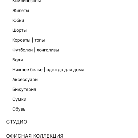
комбинезоны
жилеты
юбки
шорты
корсеты | топы
футболки | лонгсливы
боди
нижнее белье | одежда для дома
аксессуары
бижутерия
СТЕГАНЫЙ ПУХОВИК С НАТУРАЛЬНЫМ
сумки
НАПОЛНИТЕЛЕМ 5450532132-22
обувь
Нет в наличии
+349 LR
СТУДИО
ЦВЕТ:
КОРИЧНЕВЫЙ
/
ШОКОЛАДНЫЙ
ОФИСНАЯ КОЛЛЕКЦИЯ