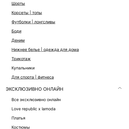
Комфортная температура для носки — не ниже °C
шорты
На модели размер 44. Крой модели соответствует
корсеты | топы
стандартному размеру
футболки | лонгсливы
боди
ДОСТАВКА И ВОЗВРАТ
деним
Подробные условия доставки и возврата
нижнее белье | одежда для дома
трикотаж
купальники
для спорта | фитнеса
ЭКСКЛЮЗИВНО ОНЛАЙН
Скачать
Доступно
все эксклюзивно онлайн
в AppStore
в GooglePlay
love republic x lamoda
КАТАЛОГ
платья
костюмы