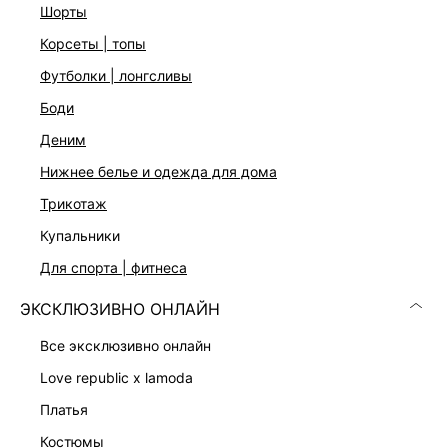
На модели размер 44. Крой модели соответствует
шорты
стандартному размеру
корсеты | топы
футболки | лонгсливы
ДОСТАВКА И ВОЗВРАТ
боди
Подробные условия доставки и возврата
деним
нижнее белье и одежда для дома
трикотаж
купальники
для спорта | фитнеса
ЭКСКЛЮЗИВНО ОНЛАЙН
Скачать
Доступно
в AppStore
в GooglePlay
все эксклюзивно онлайн
КАТАЛОГ
love republic x lamoda
платья
КОМПАНИЯ
костюмы