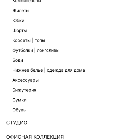
комбинезоны
жилеты
юбки
шорты
корсеты | топы
футболки | лонгсливы
боди
нижнее белье | одежда для дома
аксессуары
бижутерия
ЭКСКЛЮЗИВНО ОНЛАЙН
сумки
ОДНОБОРТНЫЙ ЖАКЕТ ПРИТАЛЕННОГО КРОЯ
5152217608-13
обувь
Нет в наличии
+324 LR
СТУДИО
ЦВЕТ:
ЗЕЛЕНЫЙ
/
ХАКИ/ОЛИВКОВЫЙ
ОФИСНАЯ КОЛЛЕКЦИЯ