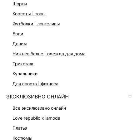
Подробные условия доставки и возврата
шорты
корсеты | топы
футболки | лонгсливы
боди
деним
нижнее белье | одежда для дома
Скачать
Доступно
трикотаж
в AppStore
в GooglePlay
купальники
КАТАЛОГ
для спорта | фитнеса
ЭКСКЛЮЗИВНО ОНЛАЙН
КОМПАНИЯ
все эксклюзивно онлайн
КЛИЕНТАМ
love republic x lamoda
платья
ЛИЧНЫЙ КАБИНЕТ
костюмы