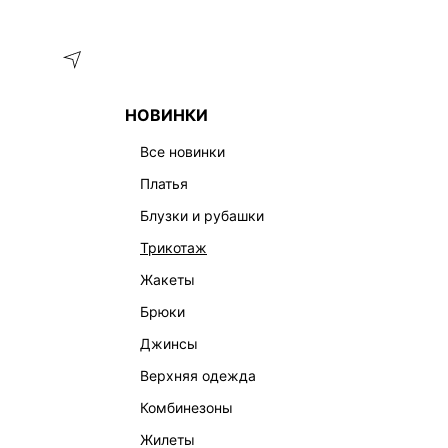
Меню
Каталог
НОВИНКИ
ГЛАВНАЯ
ОДЕЖДА
ЗАУЖЕННЫЕ
ЗАУЖЕННЫЕ МУЛЬТ
все новинки
ЗАУЖЕННЫЕ МУЛЬТИКОЛОР БРЮКИ
платья
ЗАУЖЕННЫЕ
КЛАССИЧЕСКИЕ
ПРЯМЫЕ
ШИРОКИ
блузки и рубашки
трикотаж
жакеты
брюки
джинсы
верхняя одежда
комбинезоны
жилеты