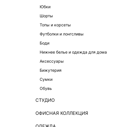
КАТАЛОГ
КОМПАНИЯ
юбки
НОВИНКИ
О Melon Fa
шорты
СТУДИО
Франчайзин
топы и корсеты
ОФИСНАЯ КОЛЛЕКЦИЯ
Новости и 
футболки и лонгсливы
ОДЕЖДА
Магазины
боди
ЭКСКЛЮЗИВНО ОНЛАЙН
Работа в 
нижнее белье и одежда для дома
ОБУВЬ
аксессуары
СУМКИ
бижутерия
АКСЕССУАРЫ И УКРАШЕНИЯ
сумки
ФИНАЛЬНАЯ РАСПРОДАЖА
обувь
ПОДАРОЧНЫЕ СЕРТИФИКАТЫ
СТУДИО
BEAUTY
ОФИСНАЯ КОЛЛЕКЦИЯ
БАЛЬЗАМЫ-ТИНТЫ
АРОМАТЫ
ОДЕЖДА