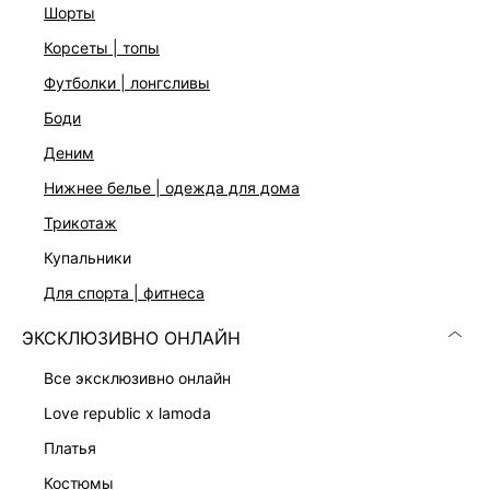
шорты
корсеты | топы
футболки | лонгсливы
боди
деним
нижнее белье | одежда для дома
Скачать
Доступно
в AppStore
в GooglePlay
трикотаж
КАТАЛОГ
купальники
для спорта | фитнеса
КОМПАНИЯ
ЭКСКЛЮЗИВНО ОНЛАЙН
все эксклюзивно онлайн
КЛИЕНТАМ
love republic x lamoda
платья
ЛИЧНЫЙ КАБИНЕТ
костюмы