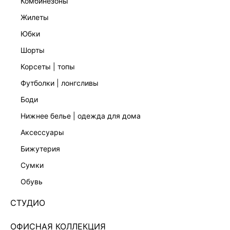
комбинезоны
жилеты
юбки
шорты
корсеты | топы
футболки | лонгсливы
боди
нижнее белье | одежда для дома
аксессуары
бижутерия
СОЛНЦЕЗАЩИТНЫЕ ОЧКИ С ФУТЛЯРОМ
сумки
544436009-27
обувь
Нет в наличии
+74 LR
СТУДИО
ЦВЕТ:
КОРИЧНЕВЫЙ
/
ТЁМНО-КОРИЧНЕВЫЙ
ОФИСНАЯ КОЛЛЕКЦИЯ