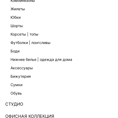
комбинезоны
жилеты
юбки
шорты
корсеты | топы
футболки | лонгсливы
боди
нижнее белье | одежда для дома
аксессуары
бижутерия
СОЛНЦЕЗАЩИТНЫЕ ОЧКИ 644336007
сумки
Нет в наличии
+79 LR
обувь
ЦВЕТ:
СИНИЙ
/
ТЕМНО-СИНИЙ
СТУДИО
РАЗМЕР
ОФИСНАЯ КОЛЛЕКЦИЯ