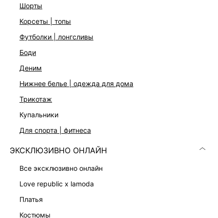
шорты
корсеты | топы
футболки | лонгсливы
боди
деним
Скачать
Доступно
нижнее белье | одежда для дома
в AppStore
в GooglePlay
трикотаж
КАТАЛОГ
купальники
для спорта | фитнеса
КОМПАНИЯ
ЭКСКЛЮЗИВНО ОНЛАЙН
все эксклюзивно онлайн
КЛИЕНТАМ
love republic x lamoda
ЛИЧНЫЙ КАБИНЕТ
платья
костюмы