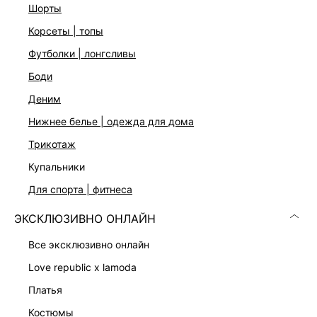
шорты
Подробные условия доставки и возврата
корсеты | топы
футболки | лонгсливы
боди
деним
нижнее белье | одежда для дома
трикотаж
Скачать
Доступно
в AppStore
в GooglePlay
купальники
для спорта | фитнеса
КАТАЛОГ
ЭКСКЛЮЗИВНО ОНЛАЙН
КОМПАНИЯ
все эксклюзивно онлайн
love republic x lamoda
КЛИЕНТАМ
платья
костюмы