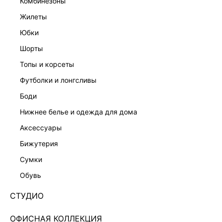
комбинезоны
жилеты
юбки
шорты
топы и корсеты
футболки и лонгсливы
боди
нижнее белье и одежда для дома
аксессуары
бижутерия
ПЛЕТЕНАЯ ПАНАМА ИЗ РАФИИ 644628005-62
сумки
Нет в наличии
+99 LR
обувь
ЦВЕТ:
БЕЖЕВЫЙ
/
БЕЖЕВЫЙ
СТУДИО
РАЗМЕР
ОФИСНАЯ КОЛЛЕКЦИЯ