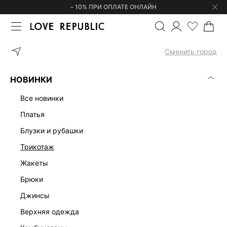
– 10% ПРИ ОПЛАТЕ ОНЛАЙН
ГЛАВНАЯ
АКСЕССУАРЫ
ГОЛОВНЫЕ УБОРЫ
ШАПКИ
ПЛЕТ
Сменить город
НОВИНКИ
все новинки
платья
блузки и рубашки
трикотаж
жакеты
брюки
джинсы
верхняя одежда