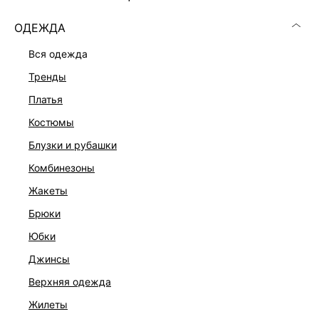
ОДЕЖДА
ОПИСАНИЕ И ОБМЕРЫ
вся одежда
Артикул:
644628005
тренды
Состав:
100% рафия
платья
Описание
100% рафия
костюмы
Цвет: бежевый
блузки и рубашки
комбинезоны
ДОСТАВКА И ВОЗВРАТ
жакеты
Подробные условия доставки и возврата
брюки
юбки
джинсы
верхняя одежда
жилеты