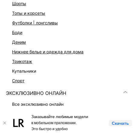
шорты
Скачать
Доступно
в AppStore
в GooglePlay
топы и корсеты
футболки | лонгсливы
КАТАЛОГ
боди
деним
КОМПАНИЯ
нижнее белье и одежда для дома
трикотаж
КЛИЕНТАМ
купальники
ЛИЧНЫЙ КАБИНЕТ
спорт
ЭКСКЛЮЗИВНО ОНЛАЙН
все эксклюзивно онлайн
love republic x lamoda
Заказывайте любимые модели
LOVE REPUBLIC © 2009 - 2026
платья
в мобильном приложении.
Скачать
Это быстро и удобно
костюмы