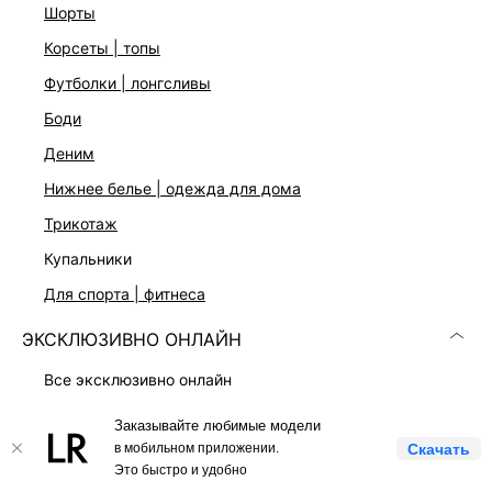
шорты
Скачать
Доступно
в AppStore
в GooglePlay
корсеты | топы
футболки | лонгсливы
КАТАЛОГ
боди
деним
КОМПАНИЯ
нижнее белье | одежда для дома
трикотаж
КЛИЕНТАМ
купальники
ЛИЧНЫЙ КАБИНЕТ
для спорта | фитнеса
ЭКСКЛЮЗИВНО ОНЛАЙН
все эксклюзивно онлайн
love republic x lamoda
Заказывайте любимые модели
LOVE REPUBLIC © 2009 - 2026
платья
в мобильном приложении.
Скачать
Это быстро и удобно
костюмы