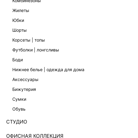
комбинезоны
жилеты
юбки
шорты
корсеты | топы
футболки | лонгсливы
боди
нижнее белье | одежда для дома
аксессуары
бижутерия
ПЛЕТЕНАЯ ПАНАМА ИЗ РАФИИ 644628003-22
сумки
Нет в наличии
+129 LR
обувь
ЦВЕТ:
КОРИЧНЕВЫЙ
/
ШОКОЛАДНЫЙ
СТУДИО
РАЗМЕР
ОФИСНАЯ КОЛЛЕКЦИЯ