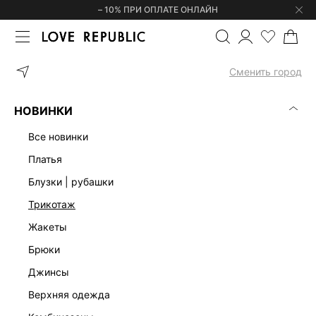
– 10% ПРИ ОПЛАТЕ ОНЛАЙН
ГЛАВНАЯ
АКСЕССУАРЫ
ГОЛОВНЫЕ УБОРЫ
ШАПКИ
ПЛЕТ
Сменить город
НОВИНКИ
все новинки
платья
блузки | рубашки
трикотаж
жакеты
брюки
джинсы
верхняя одежда