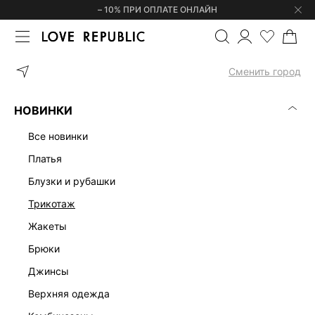
– 10% ПРИ ОПЛАТЕ ОНЛАЙН
ГЛАВНАЯ
ОДЕЖДА
НИЖНЕЕ БЕЛЬЕ И ОДЕЖДА ДЛЯ ДОМА
Т
Сменить город
НОВИНКИ
все новинки
платья
блузки и рубашки
трикотаж
жакеты
брюки
джинсы
верхняя одежда