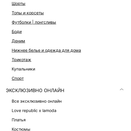
шорты
топы и корсеты
ДОСТАВКА И ВОЗВРАТ
футболки | лонгсливы
Подробные условия доставки и возврата
боди
деним
нижнее белье и одежда для дома
трикотаж
купальники
спорт
Скачать
Доступно
в AppStore
в GooglePlay
ЭКСКЛЮЗИВНО ОНЛАЙН
КАТАЛОГ
все эксклюзивно онлайн
love republic x lamoda
КОМПАНИЯ
платья
костюмы