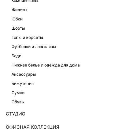
комбинезоны
жилеты
юбки
шорты
топы и корсеты
футболки и лонгсливы
боди
нижнее белье и одежда для дома
аксессуары
бижутерия
ТРУСЫ ИЗ СЕТКИ 4254709744-50
сумки
Нет в наличии
+49 LR
обувь
ЦВЕТ:
ЧЕРНЫЙ
/
ЧЕРНЫЙ
СТУДИО
РАЗМЕР
ОФИСНАЯ КОЛЛЕКЦИЯ