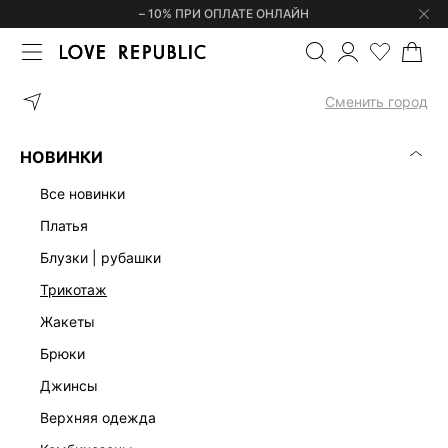
– 10% ПРИ ОПЛАТЕ ОНЛАЙН
ГЛАВНАЯ
ОДЕЖДА
НИЖНЕЕ БЕЛЬЕ | ОДЕЖДА ДЛЯ ДОМА
ТО
Сменить город
НОВИНКИ
все новинки
платья
блузки | рубашки
трикотаж
жакеты
брюки
джинсы
верхняя одежда