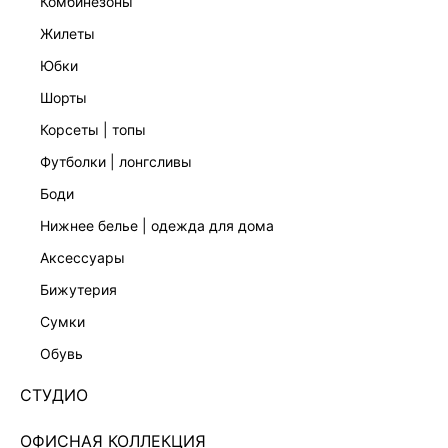
комбинезоны
жилеты
юбки
шорты
корсеты | топы
футболки | лонгсливы
боди
нижнее белье | одежда для дома
аксессуары
бижутерия
ТОП ИЗ ТЕНСЕЛЯ С КРУЖЕВОМ 6357703313-60
сумки
3 599 ₽
обувь
+179 LR
900 ₽
x 4 платежа с Подели
СТУДИО
ЦВЕТ:
БЕЛЫЙ
/
МОЛОЧНЫЙ
ОФИСНАЯ КОЛЛЕКЦИЯ