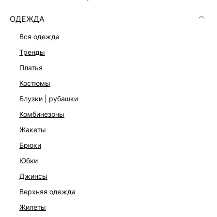
ОДЕЖДА
вся одежда
РАЗМЕР
тренды
платья
В КОРЗИНУ
костюмы
БЕСПЛАТНАЯ ДОСТАВКА ОТ 999 ₽
блузки | рубашки
–10% ПРИ ОПЛАТЕ ОНЛАЙН
комбинезоны
ДОСТУПНА ОПЛАТА ПОСЛЕ ПРИМЕРКИ
жакеты
брюки
ОПИСАНИЕ И ОБМЕРЫ
юбки
Артикул:
6357703313
джинсы
Состав:
верхняя одежда
85% тенсел, 15% полиамид, Отделка: 100% полиамид
жилеты
Уход за изделием: