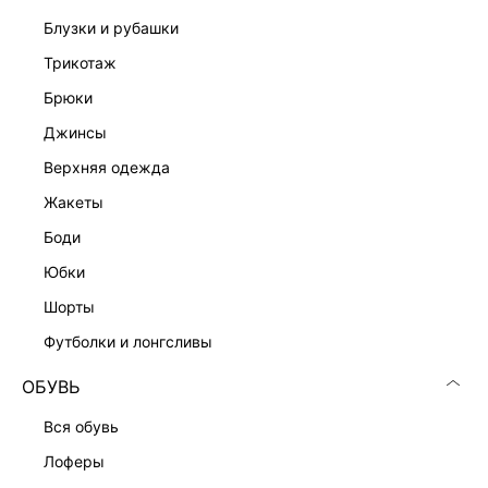
блузки и рубашки
трикотаж
брюки
джинсы
верхняя одежда
Скачать
Доступно
в AppStore
в GooglePlay
жакеты
боди
КАТАЛОГ
юбки
шорты
КОМПАНИЯ
футболки и лонгсливы
КЛИЕНТАМ
ОБУВЬ
вся обувь
ЛИЧНЫЙ КАБИНЕТ
лоферы