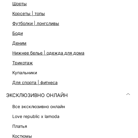
шорты
корсеты | топы
ДОСТАВКА И ВОЗВРАТ
футболки | лонгсливы
Подробные условия доставки и возврата
боди
деним
нижнее белье | одежда для дома
трикотаж
купальники
для спорта | фитнеса
Скачать
Доступно
в AppStore
в GooglePlay
ЭКСКЛЮЗИВНО ОНЛАЙН
КАТАЛОГ
все эксклюзивно онлайн
love republic x lamoda
КОМПАНИЯ
платья
костюмы