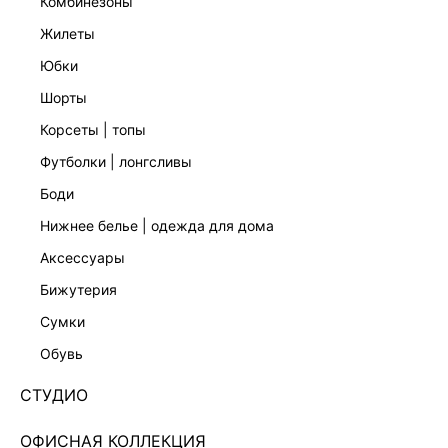
комбинезоны
жилеты
юбки
шорты
корсеты | топы
футболки | лонгсливы
боди
нижнее белье | одежда для дома
аксессуары
бижутерия
ТРИКОТАЖНЫЙ ТОП С ВОРОТНИКОМ ХАЛТЕР
сумки
4254331816-53
обувь
Нет в наличии
+79 LR
СТУДИО
ЦВЕТ:
ЧЕРНЫЙ
/
ЧЕРНО-БЕЛЫЙ ПРИНТ
ОФИСНАЯ КОЛЛЕКЦИЯ