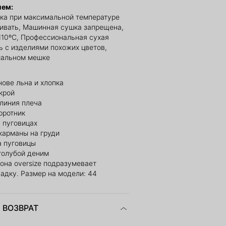
ием:
ка при максимальной температуре
ливать, Машинная сушка запрещена,
110ºС, Профессиональная сухая
ь с изделиями похожих цветов,
иальном мешке
нове льна и хлопка
крой
линия плеча
оротник
 пуговицах
карманы на груди
а пуговицы
голубой деним
она oversize подразумевает
адку. Размер на модели: 44
 ВОЗВРАТ