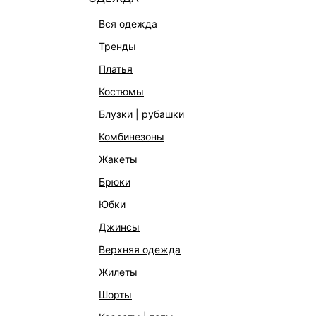
вся одежда
тренды
платья
костюмы
блузки | рубашки
комбинезоны
КАТАЛОГ
КОМПАНИЯ
жакеты
НОВИНКИ
О Melon Fa
брюки
СТУДИО
Франчайзин
юбки
ОФИСНАЯ КОЛЛЕКЦИЯ
Новости и 
джинсы
ОДЕЖДА
Магазины
верхняя одежда
ЭКСКЛЮЗИВНО ОНЛАЙН
Работа в 
жилеты
ОБУВЬ
шорты
СУМКИ