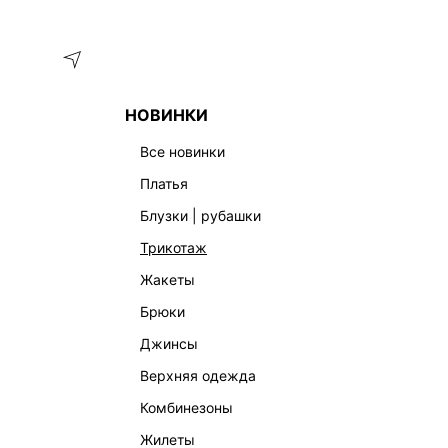
Меню
Каталог
НОВИНКИ
ГЛАВНАЯ
ОДЕЖДА
БЛУЗКИ | РУБАШКИ
ЛЬНЯНАЯ РУ
все новинки
платья
блузки | рубашки
трикотаж
жакеты
брюки
джинсы
верхняя одежда
комбинезоны
жилеты