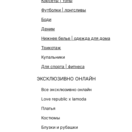
корсеты | топы
АКСЕССУАРЫ | УКРАШЕНИЯ
футболки | лонгсливы
ФИНАЛЬНАЯ РАСПРОДАЖА
боди
ПОДАРОЧНЫЕ СЕРТИФИКАТЫ
деним
BEAUTY
нижнее белье | одежда для дома
БАЛЬЗАМЫ-ТИНТЫ
трикотаж
АРОМАТЫ
купальники
ЛИМИТИРОВАННЫЕ КОЛЛЕКЦИИ
для спорта | фитнеса
КАПСУЛЬНЫЙ ГАРДЕРОБ
ЭКСКЛЮЗИВНО ОНЛАЙН
БОХО-ШИК
В ОТТЕНКАХ СЕРОГО
все эксклюзивно онлайн
LOVE REPUBLIC MAISON
love republic x lamoda
ДАЙДЖЕСТ
платья
LOVE 2.0
костюмы
блузки и рубашки