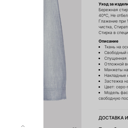
Уход за издел
Бережная стир
40ºС, Не отбе
Глажение при 
чистка, Стират
Стирка в спец
Описание
Ткань на ос
Свободный 
Спущенная 
Отложной в
Манжеты на
Накладные 
Застежка н
Цвет: серо-
Модель фас
свободную пос
ДОСТАВКА И