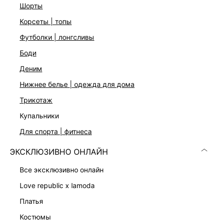
стандартному размеру
шорты
корсеты | топы
ДОСТАВКА И ВОЗВРАТ
футболки | лонгсливы
боди
Подробные условия доставки и возврата
деним
нижнее белье | одежда для дома
трикотаж
купальники
для спорта | фитнеса
Скачать
Доступно
ЭКСКЛЮЗИВНО ОНЛАЙН
в AppStore
в GooglePlay
все эксклюзивно онлайн
КАТАЛОГ
love republic x lamoda
платья
КОМПАНИЯ
костюмы