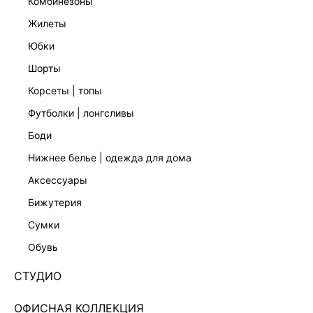
комбинезоны
жилеты
юбки
шорты
корсеты | топы
футболки | лонгсливы
боди
нижнее белье | одежда для дома
аксессуары
бижутерия
ФУТБОЛКА С ВЫРЕЗОМ НА СПИНЕ 4255114361-50
сумки
Нет в наличии
+79 LR
обувь
ЦВЕТ:
ЧЕРНЫЙ
/
ЧЕРНЫЙ
СТУДИО
РАЗМЕР
ОФИСНАЯ КОЛЛЕКЦИЯ