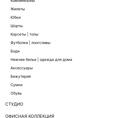
комбинезоны
жилеты
юбки
шорты
корсеты | топы
футболки | лонгсливы
боди
нижнее белье | одежда для дома
аксессуары
бижутерия
ЭКСКЛЮЗИВНО ОНЛАЙН
сумки
ТРИКОТАЖНЫЙ ТОП С ВЫСОКИМ ВОРОТНИКОМ
4357316808-22
обувь
Нет в наличии
+129 LR
СТУДИО
ЦВЕТ:
КОРИЧНЕВЫЙ
/
ШОКОЛАДНЫЙ
ОФИСНАЯ КОЛЛЕКЦИЯ