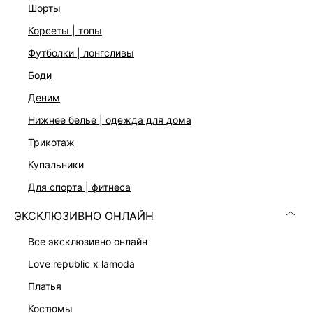
шорты
корсеты | топы
футболки | лонгсливы
боди
деним
нижнее белье | одежда для дома
Скачать
Доступно
в AppStore
в GooglePlay
трикотаж
КАТАЛОГ
купальники
для спорта | фитнеса
КОМПАНИЯ
ЭКСКЛЮЗИВНО ОНЛАЙН
все эксклюзивно онлайн
КЛИЕНТАМ
love republic x lamoda
платья
ЛИЧНЫЙ КАБИНЕТ
костюмы