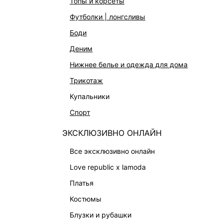
топы и корсеты
АКСЕССУАРЫ И УКРАШЕНИЯ
футболки | лонгсливы
ФИНАЛЬНАЯ РАСПРОДАЖА
боди
ПОДАРОЧНЫЕ СЕРТИФИКАТЫ
деним
BEAUTY
нижнее белье и одежда для дома
БАЛЬЗАМЫ-ТИНТЫ
трикотаж
АРОМАТЫ
купальники
ЛИМИТИРОВАННЫЕ КОЛЛЕКЦИИ
спорт
КАПСУЛЬНЫЙ ГАРДЕРОБ
ЭКСКЛЮЗИВНО ОНЛАЙН
БОХО-ШИК
все эксклюзивно онлайн
В ОТТЕНКАХ СЕРОГО
love republic x lamoda
LOVE REPUBLIC MAISON
платья
ДАЙДЖЕСТ
костюмы
LOVE 2.0
блузки и рубашки