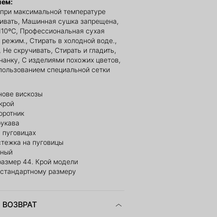
ием:
 при максимальной температуре
ливать, Машинная сушка запрещена,
110ºС, Профессиональная сухая
 режим., Стирать в холодной воде.,
 Не скручивать, Стирать и гладить,
нанку, С изделиями похожих цветов,
пользованием специальной сетки
нове вискозы
крой
оротник
укава
 пуговицах
стежка на пуговицы
чный
размер 44. Крой модели
 стандартному размеру
 ВОЗВРАТ