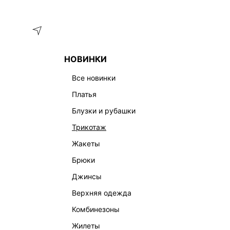
Меню
Каталог
НОВИНКИ
ГЛАВНАЯ
ОДЕЖДА
БЛУЗКИ И РУБАШКИ
БЛУЗКА ИЗ 
все новинки
платья
блузки и рубашки
трикотаж
жакеты
брюки
джинсы
верхняя одежда
комбинезоны
жилеты