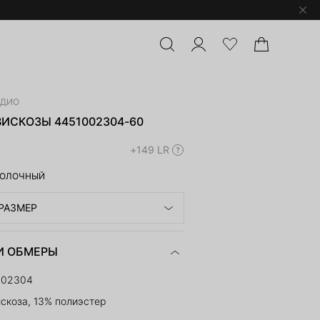
УДИО
ВИСКОЗЫ 4451002304-60
+149 LR
ОЛОЧНЫЙ
РАЗМЕР
И ОБМЕРЫ
002304
скоза, 13% полиэстер