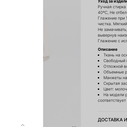
Уход за издел
Ручная стирка
40ºС, Не отбе
Глажение при 
чистка. Мягкий
Не замачивать,
вывернув наиз
Глажение с ис
Описание
Ткань на ос
Свободный 
Отложной в
Объемные р
Манжеты на
Скрытая за
Цвет: моло
На модели 
соответствует
ДОСТАВКА И