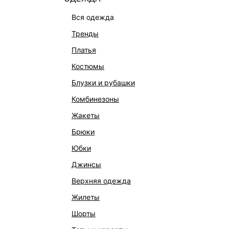
вся одежда
тренды
платья
костюмы
блузки и рубашки
комбинезоны
КАТАЛОГ
КОМПАНИЯ
жакеты
НОВИНКИ
О Melon Fa
брюки
СТУДИО
Франчайзин
юбки
ОФИСНАЯ КОЛЛЕКЦИЯ
Новости и 
джинсы
ОДЕЖДА
Магазины
верхняя одежда
ЭКСКЛЮЗИВНО ОНЛАЙН
Работа в 
жилеты
ОБУВЬ
шорты
СУМКИ