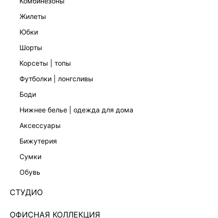
комбинезоны
жилеты
юбки
шорты
корсеты | топы
футболки | лонгсливы
боди
нижнее белье | одежда для дома
аксессуары
бижутерия
ЭКСКЛЮЗИВНО ОНЛАЙН
сумки
РУБАШКА С ОБЪЕМНЫМИ РУКАВАМИ
4358026341-1
обувь
Нет в наличии
+129 LR
СТУДИО
ЦВЕТ:
БЕЛЫЙ
/
БЕЛЫЙ
ОФИСНАЯ КОЛЛЕКЦИЯ