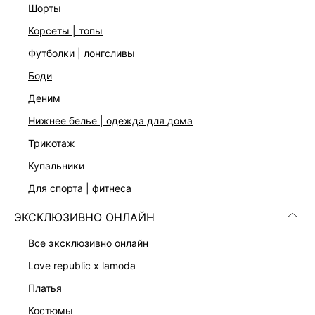
шорты
корсеты | топы
футболки | лонгсливы
боди
деним
нижнее белье | одежда для дома
Скачать
Доступно
в AppStore
в GooglePlay
трикотаж
КАТАЛОГ
купальники
для спорта | фитнеса
КОМПАНИЯ
ЭКСКЛЮЗИВНО ОНЛАЙН
все эксклюзивно онлайн
КЛИЕНТАМ
love republic x lamoda
платья
ЛИЧНЫЙ КАБИНЕТ
костюмы