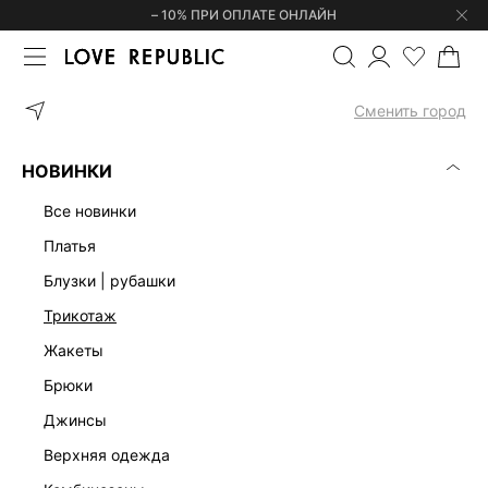
– 10% ПРИ ОПЛАТЕ ОНЛАЙН
ГЛАВНАЯ
ОДЕЖДА
БЛУЗКИ | РУБАШКИ
РУБАШКА С ОБЪЕМН
Сменить город
НОВИНКИ
все новинки
платья
блузки | рубашки
трикотаж
жакеты
брюки
джинсы
верхняя одежда