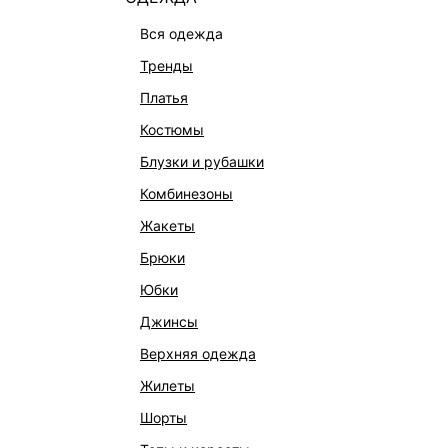
вся одежда
тренды
платья
костюмы
блузки и рубашки
комбинезоны
КАТАЛОГ
КОМПАНИЯ
жакеты
НОВИНКИ
О Melon Fa
брюки
СТУДИО
Франчайзин
юбки
ОФИСНАЯ КОЛЛЕКЦИЯ
Новости и 
джинсы
ОДЕЖДА
Магазины
верхняя одежда
ЭКСКЛЮЗИВНО ОНЛАЙН
Работа в 
жилеты
ОБУВЬ
шорты
СУМКИ