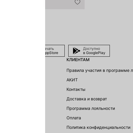
Скачать
Доступно
в AppStore
в GooglePlay
КЛИЕНТАМ
shion Group
Правила участия в программе 
г
АКИТ
акции
Контакты
Доставка и возврат
LOVE REPUBLIC
Программа лояльности
Оплата
Политика конфиденциальности