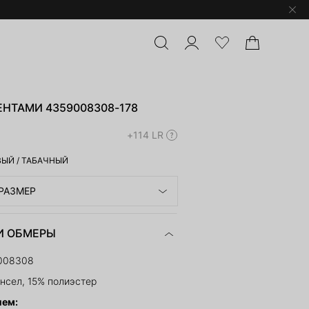
ЕНТАМИ 4359008308-178
+114 LR
ВЫЙ
/
ТАБАЧНЫЙ
РАЗМЕР
И ОБМЕРЫ
008308
нсел, 15% полиэстер
ием: