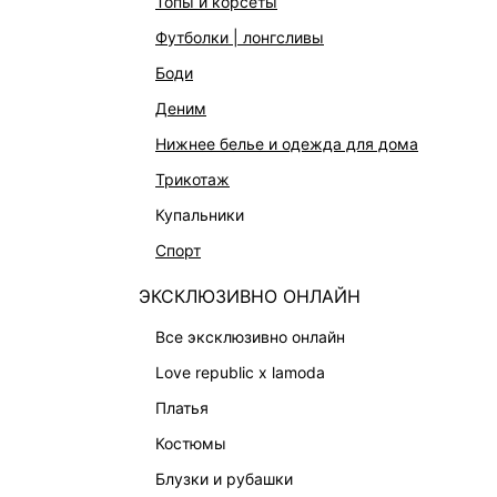
топы и корсеты
АКСЕССУАРЫ И УКРАШЕНИЯ
футболки | лонгсливы
ФИНАЛЬНАЯ РАСПРОДАЖА
боди
ПОДАРОЧНЫЕ СЕРТИФИКАТЫ
деним
BEAUTY
нижнее белье и одежда для дома
БАЛЬЗАМЫ-ТИНТЫ
трикотаж
АРОМАТЫ
купальники
ЛИМИТИРОВАННЫЕ КОЛЛЕКЦИИ
спорт
КАПСУЛЬНЫЙ ГАРДЕРОБ
ЭКСКЛЮЗИВНО ОНЛАЙН
БОХО-ШИК
В ОТТЕНКАХ СЕРОГО
все эксклюзивно онлайн
LOVE REPUBLIC MAISON
love republic x lamoda
ДАЙДЖЕСТ
платья
LOVE 2.0
костюмы
блузки и рубашки