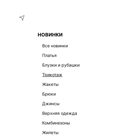
Меню
Каталог
НОВИНКИ
ГЛАВНАЯ
ОДЕЖДА
БЛУЗКИ И РУБАШКИ
БЛУЗКА С Л
все новинки
платья
блузки и рубашки
трикотаж
жакеты
брюки
джинсы
верхняя одежда
комбинезоны
жилеты