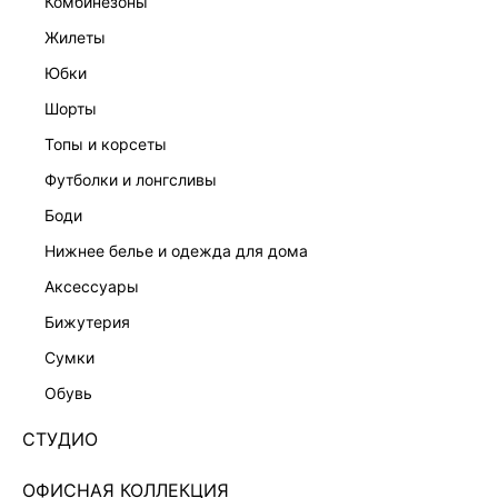
комбинезоны
жилеты
юбки
шорты
топы и корсеты
футболки и лонгсливы
боди
БЛУЗКА ИЗ ТЕНСЕЛЯ С БАНТОМ 5153009318-99
нижнее белье и одежда для дома
Нет в наличии
+329 LR
аксессуары
бижутерия
ЦВЕТ:
МУЛЬТИКОЛОР
/
МУЛЬТИКОЛОР
сумки
РАЗМЕР
обувь
ОПИСАНИЕ И ОБМЕРЫ
СТУДИО
Артикул:
5153009318
ОФИСНАЯ КОЛЛЕКЦИЯ