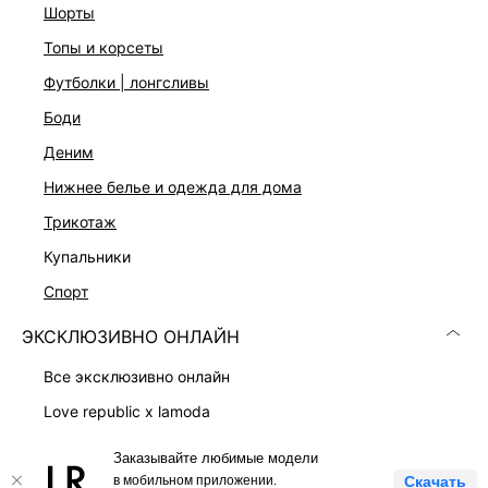
шорты
топы и корсеты
Скачать
Доступно
в AppStore
в GooglePlay
футболки | лонгсливы
боди
КАТАЛОГ
деним
нижнее белье и одежда для дома
КОМПАНИЯ
трикотаж
купальники
КЛИЕНТАМ
спорт
ЛИЧНЫЙ КАБИНЕТ
ЭКСКЛЮЗИВНО ОНЛАЙН
все эксклюзивно онлайн
love republic x lamoda
платья
Заказывайте любимые модели
LOVE REPUBLIC © 2009 - 2026
костюмы
в мобильном приложении.
Скачать