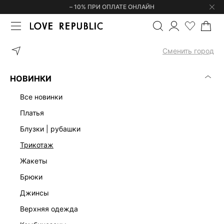
– 10% ПРИ ОПЛАТЕ ОНЛАЙН
ГЛАВНАЯ
ОДЕЖДА
БЛУЗКИ | РУБАШКИ
БЛУЗКА С ОБЪЕМНЫ
Сменить город
НОВИНКИ
все новинки
платья
блузки | рубашки
трикотаж
жакеты
брюки
джинсы
верхняя одежда