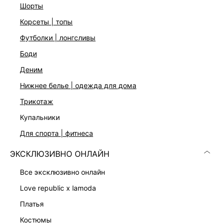
шорты
корсеты | топы
футболки | лонгсливы
боди
деним
нижнее белье | одежда для дома
Скачать
Доступно
в AppStore
в GooglePlay
трикотаж
купальники
КАТАЛОГ
для спорта | фитнеса
КОМПАНИЯ
ЭКСКЛЮЗИВНО ОНЛАЙН
все эксклюзивно онлайн
КЛИЕНТАМ
love republic x lamoda
платья
ЛИЧНЫЙ КАБИНЕТ
костюмы