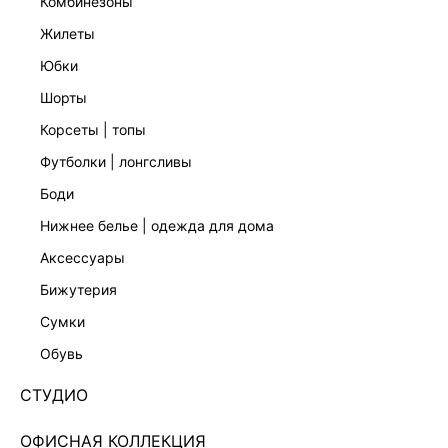
комбинезоны
жилеты
юбки
шорты
корсеты | топы
футболки | лонгсливы
боди
нижнее белье | одежда для дома
аксессуары
бижутерия
БЛУЗКА С ОБЪЕМНЫМИ РУКАВАМИ 5254021321-
сумки
170
обувь
Нет в наличии
+149 LR
СТУДИО
ЦВЕТ:
РОЗОВЫЙ
/
СВЕТЛО-ОРАНЖЕВЫЙ
ОФИСНАЯ КОЛЛЕКЦИЯ