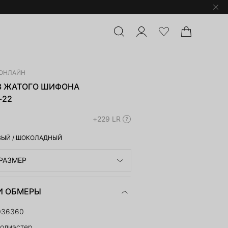
ОНЛАЙН
З ЖАТОГО ШИФОНА
-22
+229 LR
ВЫЙ
/
ШОКОЛАДНЫЙ
РАЗМЕР
И ОБМЕРЫ
036360
полиэстер