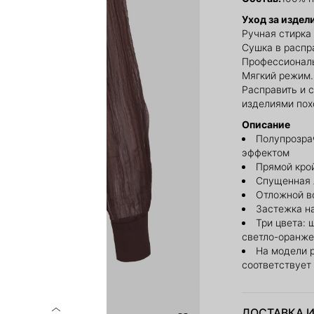
Уход за издел
Ручная стирка 
Сушка в распр
Профессиональ
Мягкий режим.
Расправить и с
изделиями пох
Описание
Полупрозра
эффектом
Прямой кро
Спущенная 
Отложной в
Застежка н
Три цвета: 
светло-оранж
На модели 
соответствует
ДОСТАВКА И