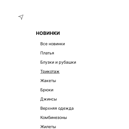
Меню
Каталог
НОВИНКИ
ГЛАВНАЯ
ОДЕЖДА
БЛУЗКИ И РУБАШКИ
РУБАШКА ИЗ
все новинки
платья
блузки и рубашки
трикотаж
жакеты
брюки
джинсы
верхняя одежда
комбинезоны
жилеты