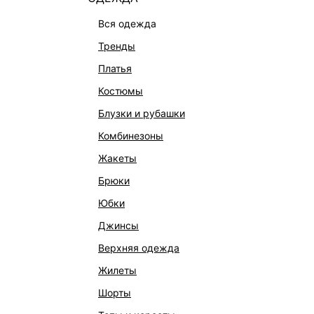
вся одежда
тренды
платья
костюмы
блузки и рубашки
комбинезоны
жакеты
КАТАЛОГ
КОМПАНИЯ
брюки
НОВИНКИ
О Melon Fa
юбки
СТУДИО
Франчайзин
джинсы
ОФИСНАЯ КОЛЛЕКЦИЯ
Новости и 
верхняя одежда
ОДЕЖДА
Магазины
жилеты
ЭКСКЛЮЗИВНО ОНЛАЙН
Работа в 
шорты
ОБУВЬ