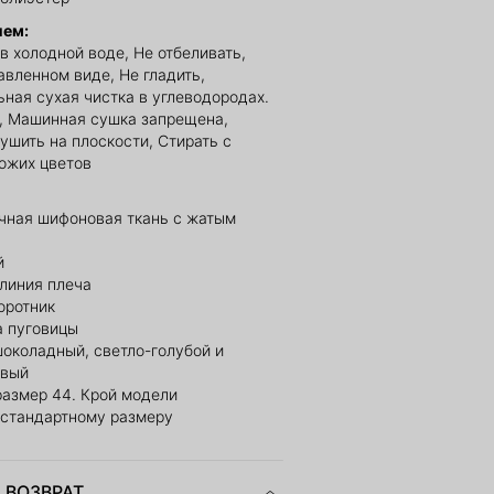
ием:
в холодной воде, Не отбеливать,
авленном виде, Не гладить,
ная сухая чистка в углеводородах.
, Машинная сушка запрещена,
ушить на плоскости, Стирать с
ожих цветов
чная шифоновая ткань с жатым
й
линия плеча
оротник
а пуговицы
шоколадный, светло-голубой и
евый
размер 44. Крой модели
 стандартному размеру
 ВОЗВРАТ