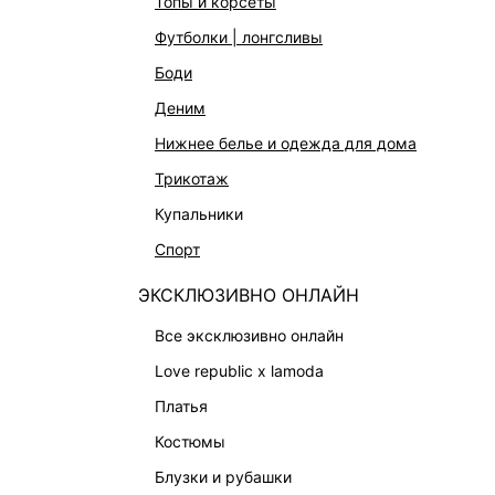
топы и корсеты
СУМКИ
футболки | лонгсливы
АКСЕССУАРЫ И УКРАШЕНИЯ
боди
ФИНАЛЬНАЯ РАСПРОДАЖА
деним
ПОДАРОЧНЫЕ СЕРТИФИКАТЫ
нижнее белье и одежда для дома
BEAUTY
трикотаж
БАЛЬЗАМЫ-ТИНТЫ
купальники
АРОМАТЫ
спорт
ЛИМИТИРОВАННЫЕ КОЛЛЕКЦИИ
ЭКСКЛЮЗИВНО ОНЛАЙН
КАПСУЛЬНЫЙ ГАРДЕРОБ
все эксклюзивно онлайн
БОХО-ШИК
love republic x lamoda
В ОТТЕНКАХ СЕРОГО
платья
LOVE REPUBLIC MAISON
костюмы
ДАЙДЖЕСТ
блузки и рубашки
LOVE 2.0