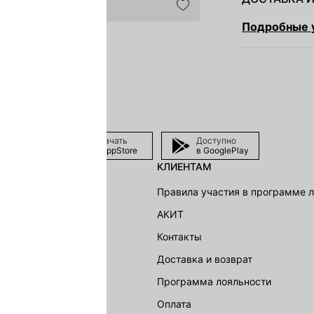
Подробные у
Скачать
Доступно
в AppStore
в GooglePlay
КЛИЕНТАМ
shion Group
Правила участия в программе 
г
АКИТ
акции
Контакты
Доставка и возврат
LOVE REPUBLIC
Программа лояльности
Оплата