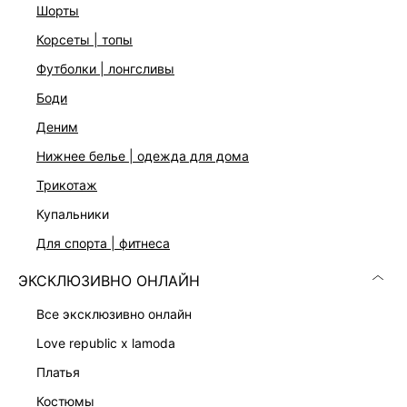
шорты
корсеты | топы
ДОСТАВКА И ВОЗВРАТ
футболки | лонгсливы
Подробные условия доставки и возврата
боди
деним
нижнее белье | одежда для дома
трикотаж
купальники
для спорта | фитнеса
Скачать
Доступно
в AppStore
в GooglePlay
ЭКСКЛЮЗИВНО ОНЛАЙН
все эксклюзивно онлайн
КАТАЛОГ
love republic x lamoda
КОМПАНИЯ
платья
костюмы