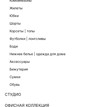
комбинезоны
жилеты
юбки
шорты
корсеты | топы
футболки | лонгсливы
боди
нижнее белье | одежда для дома
аксессуары
бижутерия
ШИФОНОВАЯ БЛУЗКА С ВОЛАНАМИ 5255028352-
сумки
60
обувь
Нет в наличии
+99 LR
СТУДИО
ЦВЕТ:
БЕЛЫЙ
/
МОЛОЧНЫЙ
ОФИСНАЯ КОЛЛЕКЦИЯ