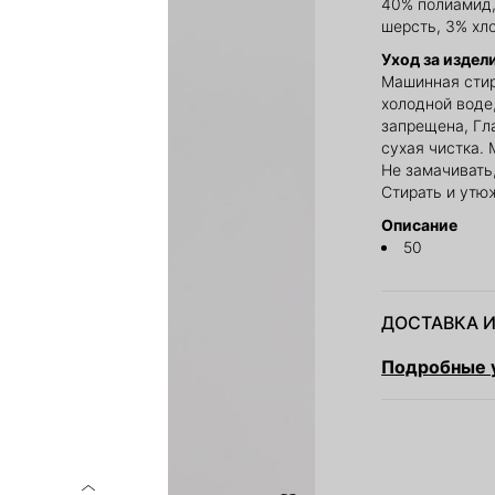
40% полиамид,
шерсть, 3% хл
Уход за издел
Машинная стир
холодной воде
запрещена, Гл
сухая чистка. 
Не замачивать,
Стирать и утю
Описание
50
ДОСТАВКА И
Подробные у