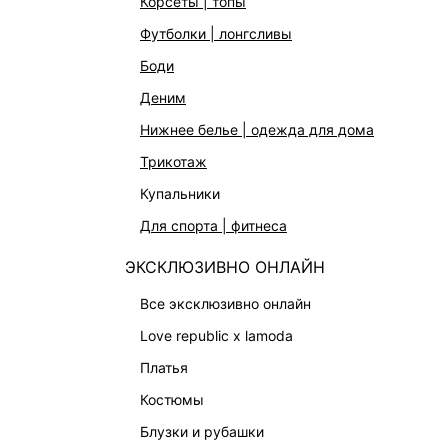
корсеты | топы
АКСЕССУАРЫ | УКРАШЕНИЯ
футболки | лонгсливы
ФИНАЛЬНАЯ РАСПРОДАЖА
боди
ПОДАРОЧНЫЕ СЕРТИФИКАТЫ
деним
BEAUTY
нижнее белье | одежда для дома
БАЛЬЗАМЫ-ТИНТЫ
трикотаж
АРОМАТЫ
купальники
ЛИМИТИРОВАННЫЕ КОЛЛЕКЦИИ
для спорта | фитнеса
КАПСУЛЬНЫЙ ГАРДЕРОБ
ЭКСКЛЮЗИВНО ОНЛАЙН
БОХО-ШИК
В ОТТЕНКАХ СЕРОГО
все эксклюзивно онлайн
LOVE REPUBLIC MAISON
love republic x lamoda
ДАЙДЖЕСТ
платья
LOVE 2.0
костюмы
блузки и рубашки