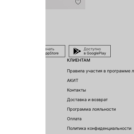
Скачать
Доступно
в AppStore
в GooglePlay
КЛИЕНТАМ
shion Group
Правила участия в программе 
г
АКИТ
акции
Контакты
Доставка и возврат
LOVE REPUBLIC
Программа лояльности
Оплата
Политика конфиденциальности