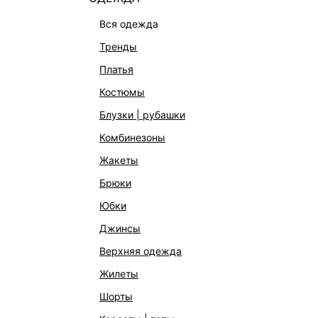
вся одежда
тренды
платья
костюмы
блузки | рубашки
комбинезоны
КАТАЛОГ
КОМПАНИЯ
жакеты
НОВИНКИ
О Melon Fa
брюки
СТУДИО
Франчайзин
юбки
ОФИСНАЯ КОЛЛЕКЦИЯ
Новости и 
джинсы
ОДЕЖДА
Магазины
верхняя одежда
ЭКСКЛЮЗИВНО ОНЛАЙН
Работа в 
жилеты
ОБУВЬ
шорты
СУМКИ