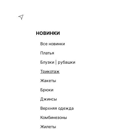
Меню
Каталог
НОВИНКИ
ГЛАВНАЯ
ОДЕЖДА
БЛУЗКИ | РУБАШКИ
ТРИКОТАЖНЫ
все новинки
платья
блузки | рубашки
трикотаж
жакеты
брюки
джинсы
верхняя одежда
комбинезоны
жилеты