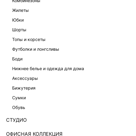
комбинезоны
жилеты
юбки
шорты
топы и корсеты
футболки и лонгсливы
боди
нижнее белье и одежда для дома
аксессуары
бижутерия
ЭКСКЛЮЗИВНО ОНЛАЙН
сумки
ДЖЕМПЕР-ПОЛО С АКЦЕНТНЫМ ВОРОТНИКОМ
5359374853-83
обувь
Нет в наличии
+99 LR
СТУДИО
ЦВЕТ:
СИРЕНЕВЫЙ
/
БАКЛАЖАН
ОФИСНАЯ КОЛЛЕКЦИЯ