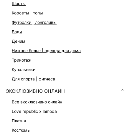
На модели размер 44. Крой модели соответствует
шорты
стандартному размеру
корсеты | топы
футболки | лонгсливы
ДОСТАВКА И ВОЗВРАТ
боди
Подробные условия доставки и возврата
деним
нижнее белье | одежда для дома
трикотаж
купальники
для спорта | фитнеса
ЭКСКЛЮЗИВНО ОНЛАЙН
Скачать
Доступно
в AppStore
в GooglePlay
все эксклюзивно онлайн
КАТАЛОГ
love republic x lamoda
платья
КОМПАНИЯ
костюмы