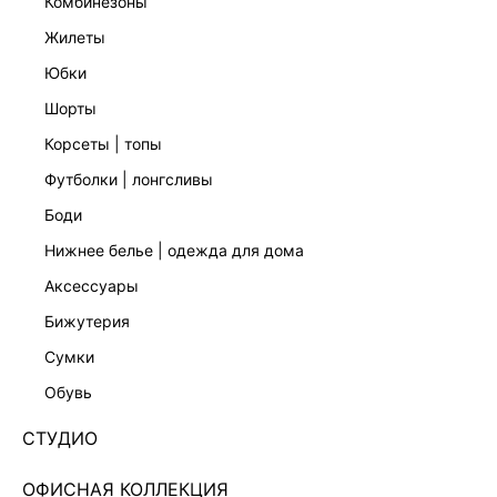
комбинезоны
жилеты
юбки
шорты
корсеты | топы
футболки | лонгсливы
боди
нижнее белье | одежда для дома
аксессуары
бижутерия
ЭКСКЛЮЗИВНО ОНЛАЙН
сумки
ЛОНГСЛИВ С АСИММЕТРИЧНЫМ ВЫРЕЗОМ
5451116337-50
обувь
1 999 ₽
3 999 ₽
-50%
СТУДИО
+99 LR
500 ₽
x 4 платежа с Подели
ОФИСНАЯ КОЛЛЕКЦИЯ
ЦВЕТ:
ЧЕРНЫЙ
/
ЧЕРНЫЙ