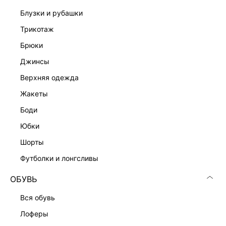
блузки и рубашки
трикотаж
брюки
джинсы
Скачать
Доступно
в AppStore
в GooglePlay
верхняя одежда
КАТАЛОГ
жакеты
боди
КОМПАНИЯ
юбки
шорты
КЛИЕНТАМ
футболки и лонгсливы
ОБУВЬ
ЛИЧНЫЙ КАБИНЕТ
вся обувь
лоферы