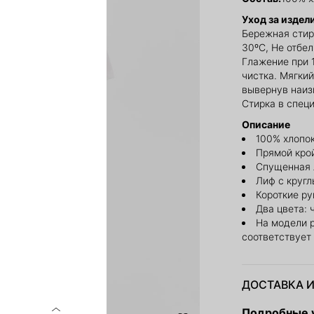
Уход за издел
Бережная стир
30ºС, Не отбе
Глажение при 
чистка. Мягкий
вывернув наиз
Стирка в спец
Описание
100% хлопо
Прямой кро
Спущенная 
Лиф с круг
Короткие ру
Два цвета:
На модели 
соответствует
ДОСТАВКА И
Подробные у