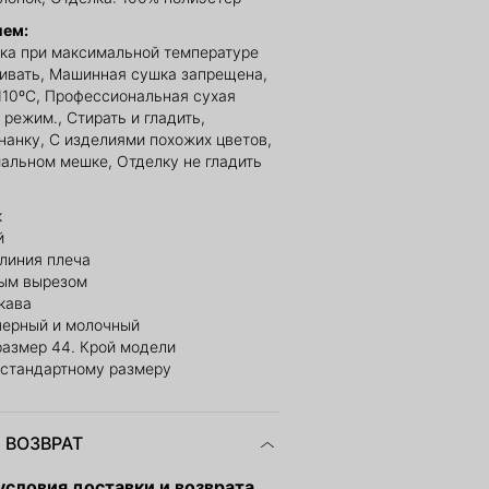
ием:
ка при максимальной температуре
ливать, Машинная сушка запрещена,
110ºС, Профессиональная сухая
 режим., Стирать и гладить,
нанку, С изделиями похожих цветов,
иальном мешке, Отделку не гладить
к
й
линия плеча
лым вырезом
кава
 черный и молочный
размер 44. Крой модели
 стандартному размеру
 ВОЗВРАТ
словия доставки и возврата