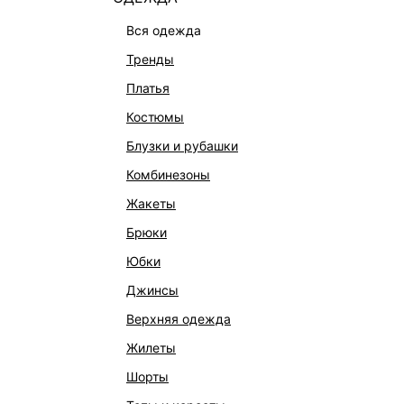
вся одежда
тренды
платья
костюмы
блузки и рубашки
комбинезоны
КАТАЛОГ
КОМПАНИЯ
жакеты
НОВИНКИ
О Melon Fa
брюки
СТУДИО
Франчайзин
юбки
ОФИСНАЯ КОЛЛЕКЦИЯ
Новости и 
джинсы
ОДЕЖДА
Магазины
верхняя одежда
ЭКСКЛЮЗИВНО ОНЛАЙН
Работа в 
жилеты
ОБУВЬ
шорты
СУМКИ