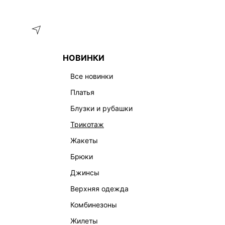
Меню
Каталог
НОВИНКИ
ГЛАВНАЯ
ОДЕЖДА
БЛУЗКИ И РУБАШКИ
ФУТБОЛКА С
все новинки
платья
блузки и рубашки
трикотаж
жакеты
брюки
джинсы
верхняя одежда
комбинезоны
жилеты