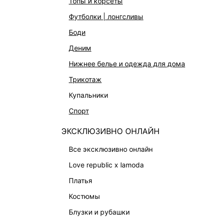
топы и корсеты
АКСЕССУАРЫ И УКРАШЕНИЯ
футболки | лонгсливы
ФИНАЛЬНАЯ РАСПРОДАЖА
боди
ПОДАРОЧНЫЕ СЕРТИФИКАТЫ
деним
BEAUTY
нижнее белье и одежда для дома
БАЛЬЗАМЫ-ТИНТЫ
трикотаж
АРОМАТЫ
купальники
ЛИМИТИРОВАННЫЕ КОЛЛЕКЦИИ
спорт
КАПСУЛЬНЫЙ ГАРДЕРОБ
ЭКСКЛЮЗИВНО ОНЛАЙН
БОХО-ШИК
В ОТТЕНКАХ СЕРОГО
все эксклюзивно онлайн
LOVE REPUBLIC MAISON
love republic x lamoda
ДАЙДЖЕСТ
платья
LOVE 2.0
костюмы
блузки и рубашки