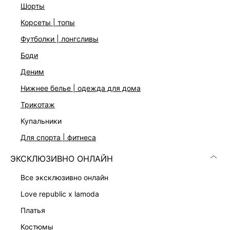
стандартному размеру
шорты
корсеты | топы
ДОСТАВКА И ВОЗВРАТ
футболки | лонгсливы
боди
Подробные условия доставки и возврата
деним
нижнее белье | одежда для дома
трикотаж
купальники
для спорта | фитнеса
Скачать
Доступно
ЭКСКЛЮЗИВНО ОНЛАЙН
в AppStore
в GooglePlay
все эксклюзивно онлайн
КАТАЛОГ
love republic x lamoda
платья
КОМПАНИЯ
костюмы