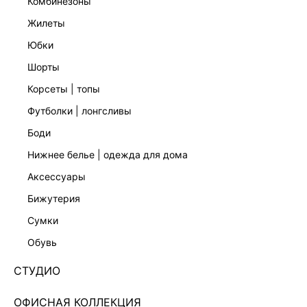
комбинезоны
жилеты
юбки
шорты
корсеты | топы
футболки | лонгсливы
боди
нижнее белье | одежда для дома
аксессуары
бижутерия
БОДИ С ДЛИННЫМИ РУКАВАМИ 6152109310-5
сумки
Нет в наличии
+49 LR
обувь
ЦВЕТ:
БЕЛЫЙ
/
БЕЛЫЙ ПРИНТ ГРАФИКА
СТУДИО
РАЗМЕР
ОФИСНАЯ КОЛЛЕКЦИЯ