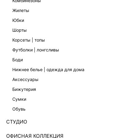
комбинезоны
жилеты
юбки
шорты
корсеты | топы
футболки | лонгсливы
боди
нижнее белье | одежда для дома
аксессуары
бижутерия
БОДИ С ДЛИННЫМИ РУКАВАМИ 6152109310-42
сумки
Нет в наличии
+49 LR
обувь
ЦВЕТ:
ГОЛУБОЙ
/
ГОЛУБОЙ ПРИНТ
СТУДИО
РАЗМЕР
ОФИСНАЯ КОЛЛЕКЦИЯ