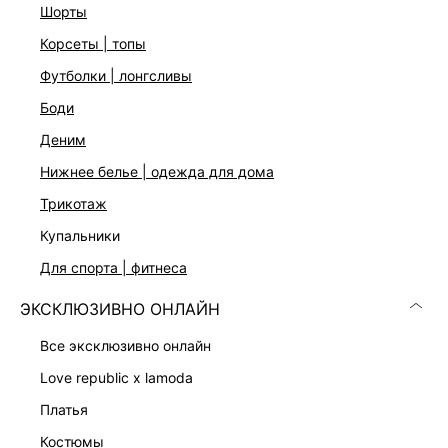
стандартному размеру
шорты
корсеты | топы
ДОСТАВКА И ВОЗВРАТ
футболки | лонгсливы
боди
Подробные условия доставки и возврата
деним
нижнее белье | одежда для дома
трикотаж
купальники
для спорта | фитнеса
Скачать
Доступно
ЭКСКЛЮЗИВНО ОНЛАЙН
в AppStore
в GooglePlay
все эксклюзивно онлайн
КАТАЛОГ
love republic x lamoda
платья
КОМПАНИЯ
костюмы